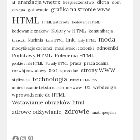
aranżacja wnętrz
dieta
bezpieczeństwo
dom
AI
grafika na stronie www
gotowanie
ekologia
HTML
HTML jest prosty
kodowanie HTML
Kolory w HTML
kodowanie znaków
komunikacja
moda
linki
kuchnia
krzaczki
kurs HTML
listy HTML
odnośniki
modyfikacje czcionki
możliwości czcionki
Podstawy HTML
Polecenia HTML
praca
praca zdalna
polskie znaki HTML
Porady HTML
strony WWW
rozwój zawodowy
SEO
sprzedaż
technologia
stylizacja
tytuły HTML
tło
webdesign
umieszczanie tekstu na stronie www
UX
wprowadzenie do HTML
Wstawianie obrazków html
zdrowie
zdrowe odżywianie
znaki specjalne
#
#
#