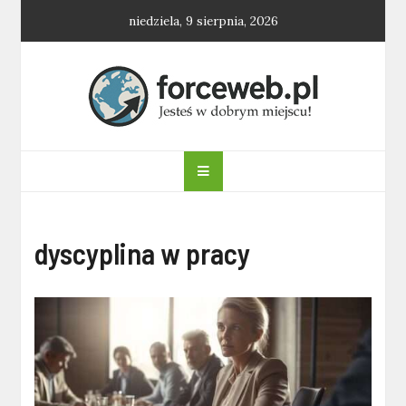
Skip
niedziela, 9 sierpnia, 2026
to
content
forceweb.pl
dyscyplina w pracy