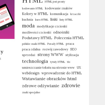
HTML
HTML jest prosty
kodowanie znaków
kodowanie HTML
Kolory w HTML
komunikacja
krzaczki
linki
kuchnia
kurs HTML
listy HTML
moda
modyfikacje czcionki
odnośniki
możliwości czcionki
Podstawy HTML
Polecenia HTML
praca
polskie znaki HTML
Porady HTML
praca zdalna
rozwój zawodowy
SEO
ty
strony WWW
sprzedaż
stylizacja
on
t
technologia
tytuły HTML
tło
Budowa
strony
umieszczanie tekstu na stronie www
UX
WWW
webdesign
wprowadzenie do HTML
–
Wstawianie obrazków html
wykazy
zdrowie
zdrowe odżywianie
i
listy
znaki specjalne