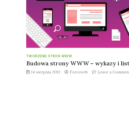
jak
dodać
linki
i
odnośniki?
TWORZENIE STRON WWW
Budowa strony WWW – wykazy i lis
14 sierpnia 2013
Forceweb
Leave a Commen