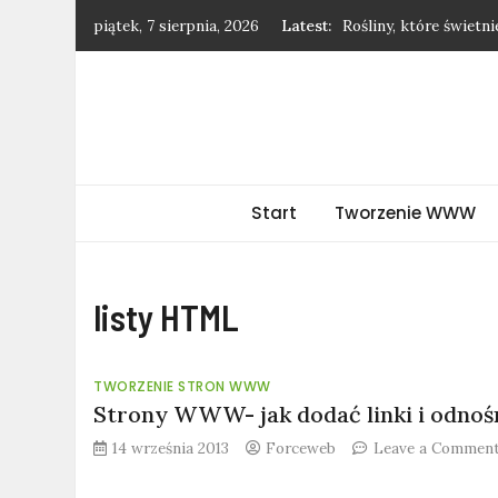
Skip
piątek, 7 sierpnia, 2026
Latest:
Rośliny, które świetn
to
Jak negocjować podwy
content
Dodatki, które odmie
Jak stylowo nosić ubr
Dlaczego warto kupowa
forceweb.pl
Start
Tworzenie WWW
listy HTML
TWORZENIE STRON WWW
Strony WWW- jak dodać linki i odnoś
14 września 2013
Forceweb
Leave a Commen