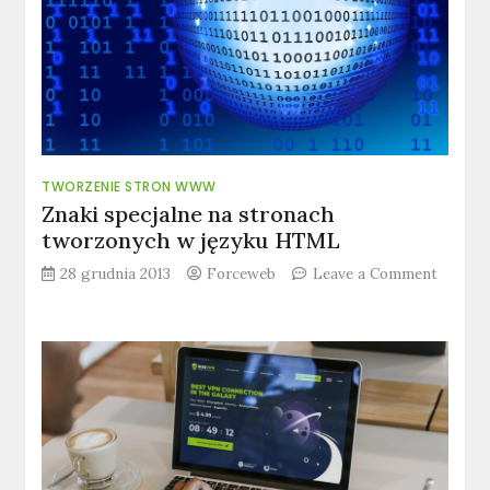
TWORZENIE STRON WWW
Znaki specjalne na stronach
tworzonych w języku HTML
28 grudnia 2013
Forceweb
Leave a Comment
on
Znaki
specjalne
na
stronach
tworzonych
w
języku
HTML