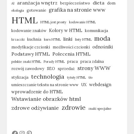
aranżacja wnętrz
dieta
bezpieczeństwo
dom
AI
grafika na stronie www
gotowanie
ekologia
HTML
HTML jest prosty
kodowanie HTML
Kolory w HTML
kodowanie znaków
komunikacja
moda
linki
kuchnia
krzaczki
kurs HTML
listy HTML
odnośniki
modyfikacje czcionki
możliwości czcionki
Podstawy HTML
Polecenia HTML
praca
praca zdalna
polskie znaki HTML
Porady HTML
strony WWW
rozwój zawodowy
SEO
sprzedaż
technologia
stylizacja
tytuły HTML
tło
webdesign
umieszczanie tekstu na stronie www
UX
wprowadzenie do HTML
Wstawianie obrazków html
zdrowie
zdrowe odżywianie
znaki specjalne
#
#
#