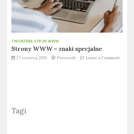
TWORZENIE STRON WWW
Strony WWW – znaki specjalne
27 czerwca 2013
Forceweb
Leave a Comment
on
Strony
WWW
–
znaki
specjalne
Tagi