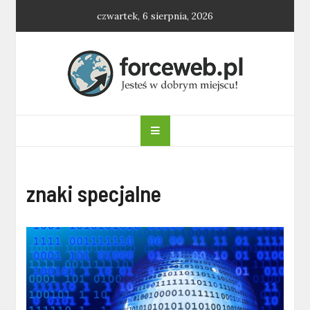
Skip
czwartek, 6 sierpnia, 2026
to
content
forceweb.pl
znaki specjalne