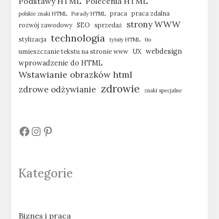
Podstawy HTML
Polecenia HTML
praca
praca zdalna
polskie znaki HTML
Porady HTML
strony WWW
rozwój zawodowy
SEO
sprzedaż
technologia
stylizacja
tytuły HTML
tło
webdesign
umieszczanie tekstu na stronie www
UX
wprowadzenie do HTML
Wstawianie obrazków html
zdrowie
zdrowe odżywianie
znaki specjalne
#
#
#
Kategorie
Biznes i praca