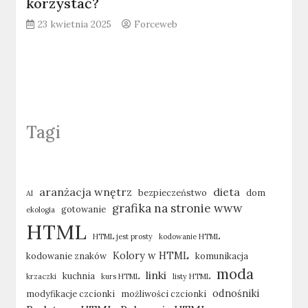
korzystać?
23 kwietnia 2025
Forceweb
Tagi
aranżacja wnętrz
dieta
bezpieczeństwo
dom
AI
grafika na stronie www
gotowanie
ekologia
HTML
HTML jest prosty
kodowanie HTML
Kolory w HTML
kodowanie znaków
komunikacja
moda
linki
kuchnia
krzaczki
kurs HTML
listy HTML
odnośniki
modyfikacje czcionki
możliwości czcionki