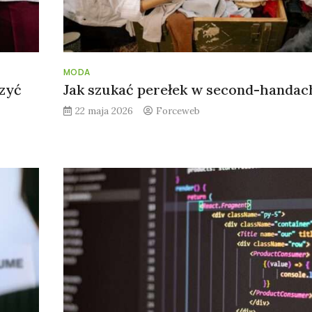
MODA
rzyć
Jak szukać perełek w second-handac
22 maja 2026
Forceweb