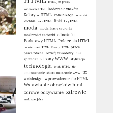
HTML
HTML jest prosty
kodowanie znaków
kodowanie HTML
Kolory w HTML
komunikacja
krzaczki
linki
kuchnia
kurs HTML
listy HTML
moda
modyfikacje czcionki
odnośniki
możliwości czcionki
Podstawy HTML
Polecenia HTML
praca
polskie znaki HTML
Porady HTML
praca zdalna
rozwój zawodowy
SEO
strony WWW
sprzedaż
stylizacja
technologia
tytuły HTML
tło
umieszczanie tekstu na stronie www
UX
webdesign
wprowadzenie do HTML
Wstawianie obrazków html
zdrowie
zdrowe odżywianie
znaki specjalne