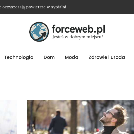
ie oczyszczają powietrze w sypialni
żkę i nie wyjść na osobę roszczeniową?
nią nawet najprostszy strój
ania oversize?
ć biżuterię ze stali chirurgicznej?
Technologia
Dom
Moda
Zdrowie i uroda