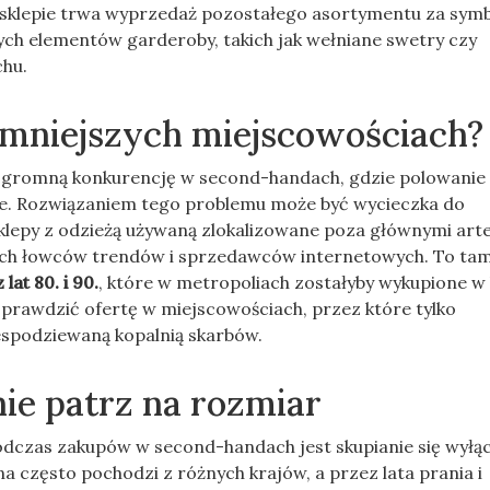
w sklepie trwa wyprzedaż pozostałego asortymentu za sym
wych elementów garderoby, takich jak wełniane swetry czy
chu.
 mniejszych miejscowościach?
 ogromną konkurencję w second-handach, gdzie polowanie
e. Rozwiązaniem tego problemu może być wycieczka do
Sklepy z odzieżą używaną zlokalizowane poza głównymi art
nych łowców trendów i sprzedawców internetowych. To ta
 lat 80. i 90.
, które w metropoliach zostałyby wykupione w 
sprawdzić ofertę w miejscowościach, przez które tylko
espodziewaną kopalnią skarbów.
nie patrz na rozmiar
dczas zakupów w second-handach jest skupianie się wyłąc
często pochodzi z różnych krajów, a przez lata prania i