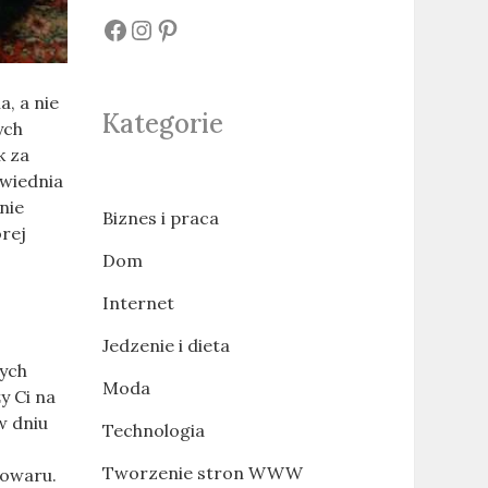
#
#
#
a, a nie
Kategorie
ych
k za
owiednia
nie
Biznes i praca
rej
Dom
Internet
Jedzenie i dieta
nych
Moda
y Ci na
w dniu
Technologia
Tworzenie stron WWW
towaru.