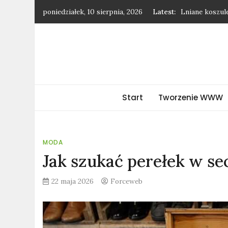
Skip
poniedziałek, 10 sierpnia, 2026
Latest:
Lniane koszule
to
Dlaczego warto
content
Rośliny, które
Jak negocjowa
Smartwatch dl
forceweb.pl
Start
Tworzenie WWW
MODA
Jak szukać perełek w s
22 maja 2026
Forceweb