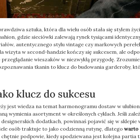
awdziwa sztuka, która dla wielu osób stała się stylem życi
shion, gdzie sieciówki zalewają rynek tysiącami identyczn
iałów, autentycznego stylu vintage czy markowych perełe
da wizyta w second-handzie kończy się sukcesem, ale odp
kłe przeglądanie wieszaków w niezwykłą przygodę. Zrozumie
ozpoznawania tkanin to klucz do budowania garderoby, któ
ko klucz do sukcesu
ieży jest wiedza na temat harmonogramu dostaw w ulubio
ną wymienia asortyment w określonych cyklach. Jeśli zależ
 designerskich dodatkach, powinnaś pojawić się w sklepie 
ele osób traktuje to jako codzienną rutynę, dlatego
warto
o chętnie podpowie, kiedy spodziewana jest kolejna partia 