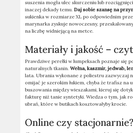
suszenia mogła ulec skurczeniu lub rozciągnięc
inaczej dekady temu.
Daj sobie szansę na przy
sukienka w rozmiarze XL po odpowiednim przewią
marynarka zyskuje nowoczesny, przeskalowany fa
na liczbę widniejącą na metce.
Materiały i jakość – czy
Prawdziwe perełki w lumpeksach poznaje się po
naturalnych tkanin.
Wełna, kaszmir, jedwab, le
lata. Ubrania wykonane z poliestru zazwyczaj ni
omijać je szerokim łukiem, chyba że trafisz na 
buszowania między wieszakami, kieruj się dotyk
fakturę niż tanie syntetyki. Wiedza o tym, jak
ubrań, które w butikach kosztowałyby krocie.
Online czy stacjonarnie