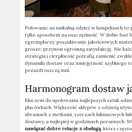
Polowanie na unikalną odzież w lumpeksach to pr
tylko sposobem na oszczędność. W dobie fast fa
egzemplarzy, poszukiwanie jakościowych mater
grosze, przynosi ogromną satysfakcję. Nie każ
strategia i cierpliwość potrafią zamienić zwy
dynamiki dostaw oraz umiejętność szybkiego r
pozazdroszczą inni.
Harmonogram dostaw ja
Kluczem do upolowania najlepszych sztuk odz
placówkach. Większość sklepów z odzieżą używa
ubraniach z metkami, rzeczach luksusowych lub
dostawy, a najlepiej w godzinach porannych. Wi
nawiązać dobre relacje z obsługą
, która częst