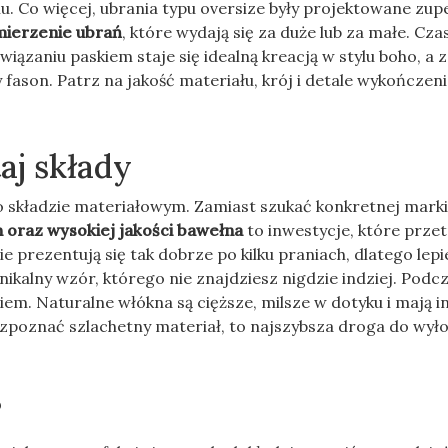
iu. Co więcej, ubrania typu oversize były projektowane zup
mierzenie ubrań
, które wydają się za duże lub za małe. Cz
zaniu paskiem staje się idealną kreacją w stylu boho, a 
son. Patrz na jakość materiału, krój i detale wykończenia
taj składy
 składzie materiałowym. Zamiast szukać konkretnej marki,
n oraz wysokiej jakości bawełna
to inwestycje, które prze
e prezentują się tak dobrze po kilku praniach, dlatego lepi
unikalny wzór, którego nie znajdziesz nigdzie indziej. Podc
iem. Naturalne włókna są cięższe, milsze w dotyku i mają i
 rozpoznać szlachetny materiał, to najszybsza droga do wył
?