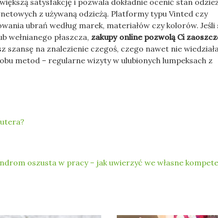
iększą satysfakcję i pozwala dokładnie ocenić stan odzież
rnetowych z używaną odzieżą. Platformy typu Vinted czy
wania ubrań według marek, materiałów czy kolorów. Jeśli
lub wełnianego płaszcza,
zakupy online pozwolą Ci zaoszcz
sz szansę na znalezienie czegoś, czego nawet nie wiedziała
e obu metod – regularne wizyty w ulubionych lumpeksach z
rutera?
ndrom oszusta w pracy – jak uwierzyć we własne kompet