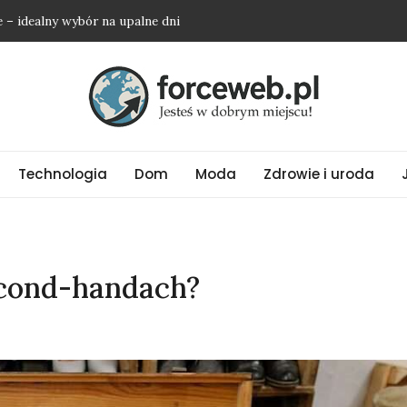
 – idealny wybór na upalne dni
 kupować biżuterię ze stali chirurgicznej?
 świetnie oczyszczają powietrze w sypialni
ć podwyżkę i nie wyjść na osobę roszczeniową?
a amatora – na co zwrócić uwagę?
Technologia
Dom
Moda
Zdrowie i uroda
econd-handach?