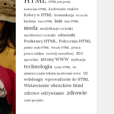
HTML
HTML jest prosty
kodowanie znaków
kodowanie HTML
Kolory w HTML
komunikacja
krzaczki
linki
kuchnia
kurs HTML
listy HTML
moda
modyfikacje czcionki
odnośniki
możliwości czcionki
Podstawy HTML
Polecenia HTML
praca
polskie znaki HTML
Porady HTML
praca zdalna
rozwój zawodowy
SEO
strony WWW
sprzedaż
stylizacja
technologia
tytuły HTML
tło
umieszczanie tekstu na stronie www
UX
webdesign
wprowadzenie do HTML
Wstawianie obrazków html
zdrowie
zdrowe odżywianie
znaki specjalne