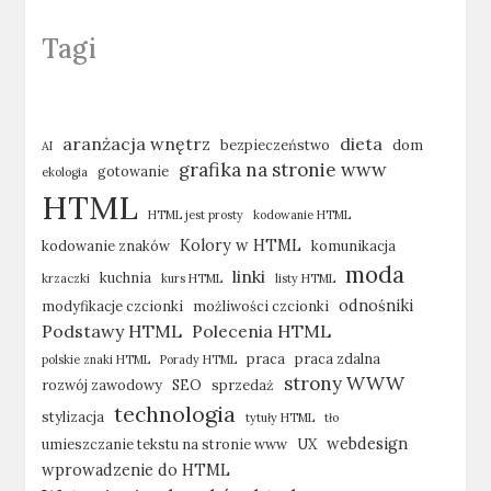
Tagi
aranżacja wnętrz
dieta
bezpieczeństwo
dom
AI
grafika na stronie www
gotowanie
ekologia
HTML
HTML jest prosty
kodowanie HTML
Kolory w HTML
kodowanie znaków
komunikacja
moda
linki
kuchnia
krzaczki
kurs HTML
listy HTML
odnośniki
modyfikacje czcionki
możliwości czcionki
Podstawy HTML
Polecenia HTML
praca
praca zdalna
polskie znaki HTML
Porady HTML
strony WWW
rozwój zawodowy
SEO
sprzedaż
technologia
stylizacja
tytuły HTML
tło
webdesign
umieszczanie tekstu na stronie www
UX
wprowadzenie do HTML