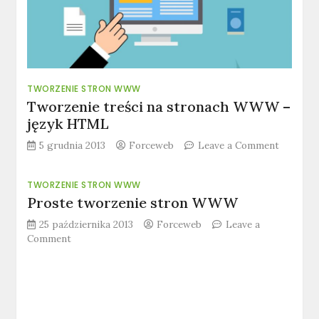
TWORZENIE STRON WWW
Tworzenie treści na stronach WWW –
język HTML
on
5 grudnia 2013
Forceweb
Leave a Comment
Tworzen
treści
TWORZENIE STRON WWW
na
Proste tworzenie stron WWW
stronac
WWW
25 października 2013
Forceweb
Leave a
–
on
Comment
język
Proste
HTML
tworzenie
stron
WWW