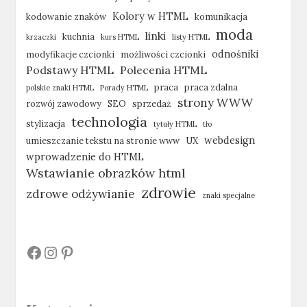
Kolory w HTML
kodowanie znaków
komunikacja
moda
linki
kuchnia
krzaczki
kurs HTML
listy HTML
odnośniki
modyfikacje czcionki
możliwości czcionki
Podstawy HTML
Polecenia HTML
praca
praca zdalna
polskie znaki HTML
Porady HTML
strony WWW
rozwój zawodowy
SEO
sprzedaż
technologia
stylizacja
tytuły HTML
tło
webdesign
umieszczanie tekstu na stronie www
UX
wprowadzenie do HTML
Wstawianie obrazków html
zdrowie
zdrowe odżywianie
znaki specjalne
#
#
#