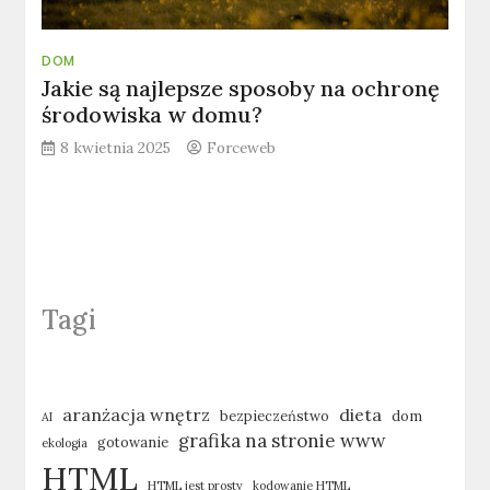
DOM
Jakie są najlepsze sposoby na ochronę
środowiska w domu?
8 kwietnia 2025
Forceweb
Tagi
aranżacja wnętrz
dieta
bezpieczeństwo
dom
AI
grafika na stronie www
gotowanie
ekologia
HTML
HTML jest prosty
kodowanie HTML