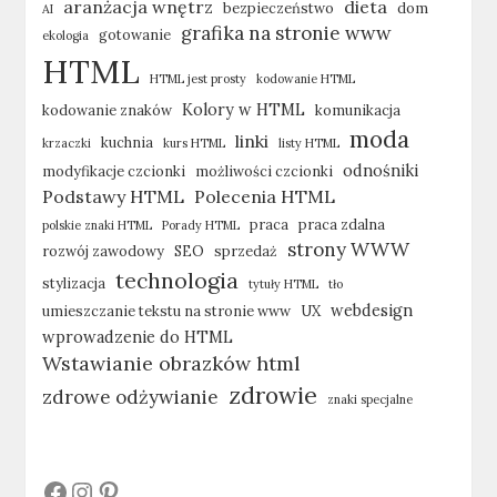
aranżacja wnętrz
dieta
bezpieczeństwo
dom
AI
grafika na stronie www
gotowanie
ekologia
HTML
HTML jest prosty
kodowanie HTML
Kolory w HTML
kodowanie znaków
komunikacja
moda
linki
kuchnia
krzaczki
kurs HTML
listy HTML
odnośniki
modyfikacje czcionki
możliwości czcionki
Podstawy HTML
Polecenia HTML
praca
praca zdalna
polskie znaki HTML
Porady HTML
strony WWW
rozwój zawodowy
SEO
sprzedaż
technologia
stylizacja
tytuły HTML
tło
webdesign
umieszczanie tekstu na stronie www
UX
wprowadzenie do HTML
Wstawianie obrazków html
zdrowie
zdrowe odżywianie
znaki specjalne
#
#
#