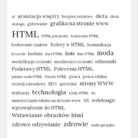
aranżacja wnętrz
dieta
bezpieczeństwo
dom
AI
grafika na stronie www
gotowanie
ekologia
HTML
HTML jest prosty
kodowanie HTML
Kolory w HTML
kodowanie znaków
komunikacja
moda
linki
kuchnia
krzaczki
kurs HTML
listy HTML
odnośniki
modyfikacje czcionki
możliwości czcionki
Podstawy HTML
Polecenia HTML
praca
praca zdalna
polskie znaki HTML
Porady HTML
strony WWW
rozwój zawodowy
SEO
sprzedaż
technologia
stylizacja
tytuły HTML
tło
webdesign
umieszczanie tekstu na stronie www
UX
wprowadzenie do HTML
Wstawianie obrazków html
zdrowie
zdrowe odżywianie
znaki specjalne