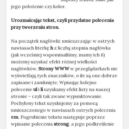
jego położenie czy kolor.
Urozmaicając tekst, czyli przydatne polecenia
przy tworzeniu stron.
Na początek nagłówki: umieszczając w ostrych
nawiasach literkę
h
z liczbą stopnia nagłówka
(jak wcześniej wspominaliśmy, mamy ich 6)
możemy uzyskać efekt różnej wielkości
nagłówków.
Strony WWW
w przeglądarkach nie
wyświetlają tych znaczników, o ile są one dobrze
zapisane i zamknięte. Wpisując kolejno
polecenie
ul
i
li
uzyskamy efekt listy na naszej
stronie – czyli tak zwane wypunktowanie.
Pochylony tekst uzyskujemy za pomocą
umieszczonego w nawiasach ostrych polecenia
em
. Pogrubienie tekstu następuje poprzez
wpisanie polecenia
strong
, a jego podkreślenie