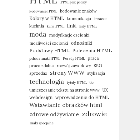
HTML
HTML jest prosty
kodowanie znaków
kodowanie HTML
Kolory w HTML
komunikacja
krzaczki
linki
kuchnia
kurs HTML
listy HTML
moda
modyfikacje czcionki
odnośniki
możliwości czcionki
Podstawy HTML
Polecenia HTML
praca
polskie znaki HTML
Porady HTML
praca zdalna
rozwój zawodowy
SEO
strony WWW
sprzedaż
stylizacja
technologia
tytuły HTML
tło
umieszczanie tekstu na stronie www
UX
webdesign
wprowadzenie do HTML
Wstawianie obrazków html
zdrowie
zdrowe odżywianie
znaki specjalne