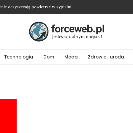
etnie oczyszczają powietrze w sypialni
dwyżkę i nie wyjść na osobę roszczeniową?
ienią nawet najprostszy strój
ubrania oversize?
ować biżuterię ze stali chirurgicznej?
Technologia
Dom
Moda
Zdrowie i uroda