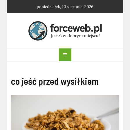
Skip
poniedziałek, 10 sierpnia, 2026
to
content
forceweb.pl
co jeść przed wysiłkiem