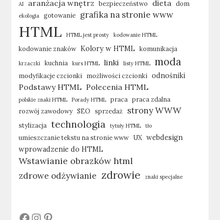
aranżacja wnętrz
dieta
bezpieczeństwo
dom
AI
grafika na stronie www
gotowanie
ekologia
HTML
HTML jest prosty
kodowanie HTML
Kolory w HTML
kodowanie znaków
komunikacja
moda
linki
kuchnia
krzaczki
kurs HTML
listy HTML
odnośniki
modyfikacje czcionki
możliwości czcionki
Podstawy HTML
Polecenia HTML
praca
praca zdalna
polskie znaki HTML
Porady HTML
strony WWW
rozwój zawodowy
SEO
sprzedaż
technologia
stylizacja
tytuły HTML
tło
webdesign
umieszczanie tekstu na stronie www
UX
wprowadzenie do HTML
Wstawianie obrazków html
zdrowie
zdrowe odżywianie
znaki specjalne
#
#
#