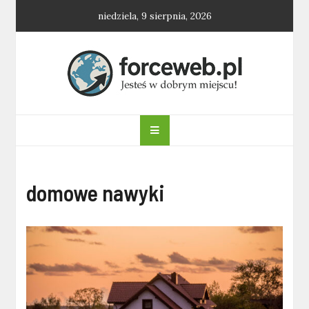
Skip
niedziela, 9 sierpnia, 2026
to
content
forceweb.pl
domowe nawyki