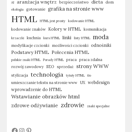
aranżacja wnętrz
dieta
bezpieczeństwo
dom
AI
grafika na stronie www
gotowanie
ekologia
HTML
HTML jest prosty
kodowanie HTML
Kolory w HTML
kodowanie znaków
komunikacja
moda
linki
kuchnia
krzaczki
kurs HTML
listy HTML
odnośniki
modyfikacje czcionki
możliwości czcionki
Podstawy HTML
Polecenia HTML
praca
praca zdalna
polskie znaki HTML
Porady HTML
strony WWW
rozwój zawodowy
SEO
sprzedaż
technologia
stylizacja
tytuły HTML
tło
webdesign
umieszczanie tekstu na stronie www
UX
wprowadzenie do HTML
Wstawianie obrazków html
zdrowie
zdrowe odżywianie
znaki specjalne
#
#
#