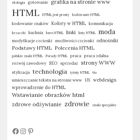
grafika na stronie www
gotowanie
ekologia
HTML
HTML jest prosty
kodowanie HTML
Kolory w HTML
kodowanie znaków
komunikacja
moda
linki
kuchnia
krzaczki
kurs HTML
listy HTML
odnośniki
modyfikacje czcionki
możliwości czcionki
Podstawy HTML
Polecenia HTML
praca
praca zdalna
polskie znaki HTML
Porady HTML
strony WWW
rozwój zawodowy
SEO
sprzedaż
technologia
stylizacja
tytuły HTML
tło
webdesign
umieszczanie tekstu na stronie www
UX
wprowadzenie do HTML
Wstawianie obrazków html
zdrowie
zdrowe odżywianie
znaki specjalne
#
#
#