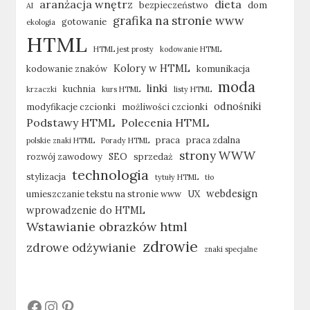
aranżacja wnętrz
dieta
bezpieczeństwo
dom
AI
grafika na stronie www
gotowanie
ekologia
HTML
HTML jest prosty
kodowanie HTML
Kolory w HTML
kodowanie znaków
komunikacja
moda
linki
kuchnia
krzaczki
kurs HTML
listy HTML
odnośniki
modyfikacje czcionki
możliwości czcionki
Podstawy HTML
Polecenia HTML
praca
praca zdalna
polskie znaki HTML
Porady HTML
strony WWW
rozwój zawodowy
SEO
sprzedaż
technologia
stylizacja
tytuły HTML
tło
webdesign
umieszczanie tekstu na stronie www
UX
wprowadzenie do HTML
Wstawianie obrazków html
zdrowie
zdrowe odżywianie
znaki specjalne
#
#
#