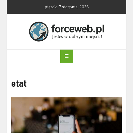
Skip
piątek, 7 sierpnia, 2026
to
content
forceweb.pl
etat