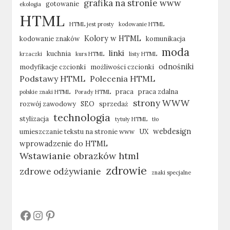
grafika na stronie www
gotowanie
ekologia
HTML
HTML jest prosty
kodowanie HTML
Kolory w HTML
kodowanie znaków
komunikacja
moda
linki
kuchnia
krzaczki
kurs HTML
listy HTML
odnośniki
modyfikacje czcionki
możliwości czcionki
Podstawy HTML
Polecenia HTML
praca
praca zdalna
polskie znaki HTML
Porady HTML
strony WWW
rozwój zawodowy
SEO
sprzedaż
technologia
stylizacja
tytuły HTML
tło
webdesign
umieszczanie tekstu na stronie www
UX
wprowadzenie do HTML
Wstawianie obrazków html
zdrowie
zdrowe odżywianie
znaki specjalne
#
#
#