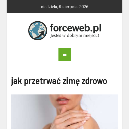
Skip
niedziela, 9 sierpnia, 2026
to
content
forceweb.pl
jak przetrwać zimę zdrowo