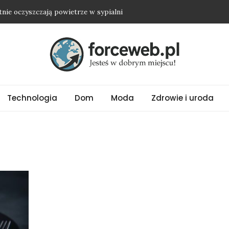
etnie oczyszczają powietrze w sypialni
dwyżkę i nie wyjść na osobę roszczeniową?
ienią nawet najprostszy strój
ubrania oversize?
ować biżuterię ze stali chirurgicznej?
Technologia
Dom
Moda
Zdrowie i uroda