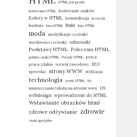
HTML
HTML jest prosty
kodowanie znaków
kodowanie HTML
Kolory w HTML
komunikacja
krzaczki
linki
kuchnia
kurs HTML
listy HTML
moda
modyfikacje czcionki
odnośniki
możliwości czcionki
Podstawy HTML
Polecenia HTML
praca
polskie znaki HTML
Porady HTML
praca zdalna
rozwój zawodowy
SEO
strony WWW
sprzedaż
stylizacja
technologia
tytuły HTML
tło
umieszczanie tekstu na stronie www
UX
webdesign
wprowadzenie do HTML
Wstawianie obrazków html
zdrowie
zdrowe odżywianie
znaki specjalne