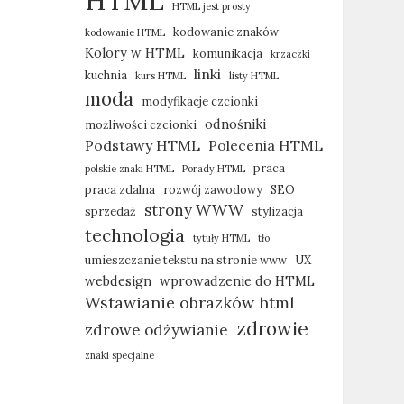
HTML
HTML jest prosty
kodowanie znaków
kodowanie HTML
Kolory w HTML
komunikacja
krzaczki
linki
kuchnia
kurs HTML
listy HTML
moda
modyfikacje czcionki
odnośniki
możliwości czcionki
Podstawy HTML
Polecenia HTML
praca
polskie znaki HTML
Porady HTML
praca zdalna
rozwój zawodowy
SEO
strony WWW
sprzedaż
stylizacja
technologia
tytuły HTML
tło
umieszczanie tekstu na stronie www
UX
webdesign
wprowadzenie do HTML
Wstawianie obrazków html
zdrowie
zdrowe odżywianie
znaki specjalne