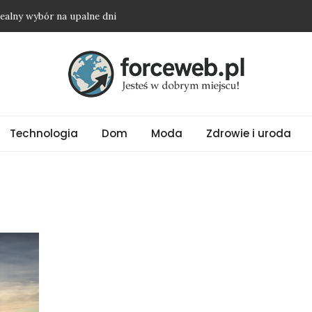
dealny wybór na upalne dni
ować biżuterię ze stali chirurgicznej?
tnie oczyszczają powietrze w sypialni
dwyżkę i nie wyjść na osobę roszczeniową?
atora – na co zwrócić uwagę?
Technologia
Dom
Moda
Zdrowie i uroda