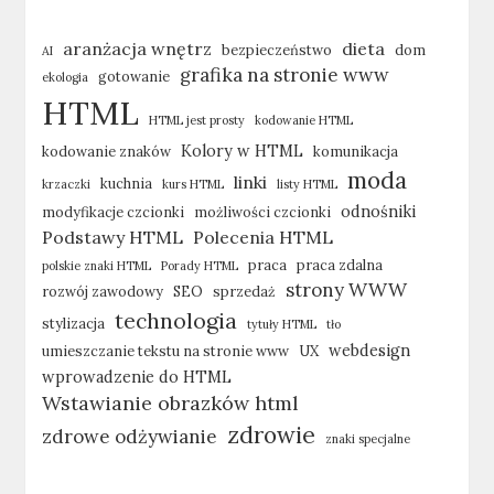
aranżacja wnętrz
dieta
bezpieczeństwo
dom
AI
grafika na stronie www
gotowanie
ekologia
HTML
HTML jest prosty
kodowanie HTML
Kolory w HTML
kodowanie znaków
komunikacja
moda
linki
kuchnia
krzaczki
kurs HTML
listy HTML
odnośniki
modyfikacje czcionki
możliwości czcionki
Podstawy HTML
Polecenia HTML
praca
praca zdalna
polskie znaki HTML
Porady HTML
strony WWW
rozwój zawodowy
SEO
sprzedaż
technologia
stylizacja
tytuły HTML
tło
webdesign
umieszczanie tekstu na stronie www
UX
wprowadzenie do HTML
Wstawianie obrazków html
zdrowie
zdrowe odżywianie
znaki specjalne