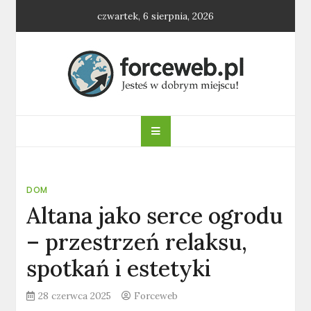
Skip
czwartek, 6 sierpnia, 2026
to
content
forceweb.pl
DOM
Altana jako serce ogrodu
– przestrzeń relaksu,
spotkań i estetyki
28 czerwca 2025
Forceweb