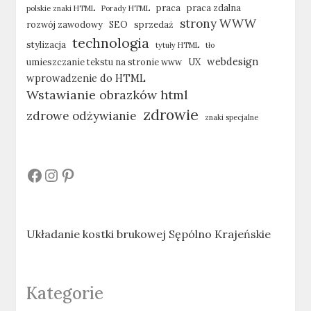
praca
praca zdalna
polskie znaki HTML
Porady HTML
strony WWW
rozwój zawodowy
SEO
sprzedaż
technologia
stylizacja
tytuły HTML
tło
webdesign
umieszczanie tekstu na stronie www
UX
wprowadzenie do HTML
Wstawianie obrazków html
zdrowie
zdrowe odżywianie
znaki specjalne
#
#
#
Układanie kostki brukowej Sępólno Krajeńskie
Kategorie