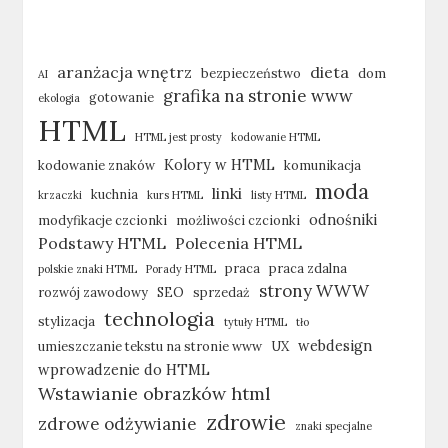
aranżacja wnętrz
dieta
bezpieczeństwo
dom
AI
grafika na stronie www
gotowanie
ekologia
HTML
HTML jest prosty
kodowanie HTML
Kolory w HTML
kodowanie znaków
komunikacja
moda
linki
kuchnia
krzaczki
kurs HTML
listy HTML
odnośniki
modyfikacje czcionki
możliwości czcionki
Podstawy HTML
Polecenia HTML
praca
praca zdalna
polskie znaki HTML
Porady HTML
strony WWW
rozwój zawodowy
SEO
sprzedaż
technologia
stylizacja
tytuły HTML
tło
webdesign
umieszczanie tekstu na stronie www
UX
wprowadzenie do HTML
Wstawianie obrazków html
zdrowie
zdrowe odżywianie
znaki specjalne