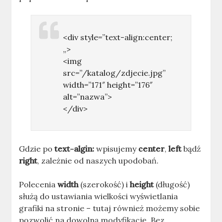
<div style=”text-align:center;
„>
<img
src=”/katalog/zdjecie.jpg”
width=”171″ height=”176″
alt=”nazwa”>
</div>
Gdzie po
text-algin:
wpisujemy
center
,
left
bądź
right
, zależnie od naszych upodobań.
Polecenia
width
(szerokość) i
height
(długość)
służą do ustawiania wielkości wyświetlania
grafiki na stronie – tutaj również możemy sobie
pozwolić na dowolną modyfikację. Bez