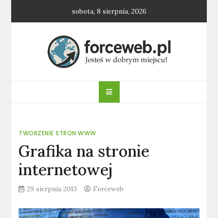
Skip
sobota, 8 sierpnia, 2026
to
content
forceweb.pl
TWORZENIE STRON WWW
Grafika na stronie
internetowej
29 sierpnia 2013
Forceweb