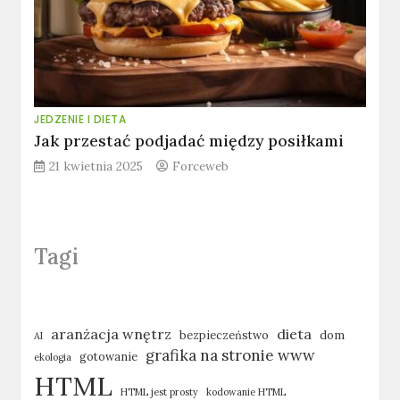
JEDZENIE I DIETA
Jak przestać podjadać między posiłkami
21 kwietnia 2025
Forceweb
Tagi
aranżacja wnętrz
dieta
bezpieczeństwo
dom
AI
grafika na stronie www
gotowanie
ekologia
HTML
HTML jest prosty
kodowanie HTML