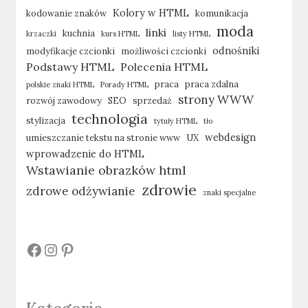
Kolory w HTML
kodowanie znaków
komunikacja
moda
linki
kuchnia
krzaczki
kurs HTML
listy HTML
odnośniki
modyfikacje czcionki
możliwości czcionki
Podstawy HTML
Polecenia HTML
praca
praca zdalna
polskie znaki HTML
Porady HTML
strony WWW
rozwój zawodowy
SEO
sprzedaż
technologia
stylizacja
tytuły HTML
tło
webdesign
umieszczanie tekstu na stronie www
UX
wprowadzenie do HTML
Wstawianie obrazków html
zdrowie
zdrowe odżywianie
znaki specjalne
#
#
#