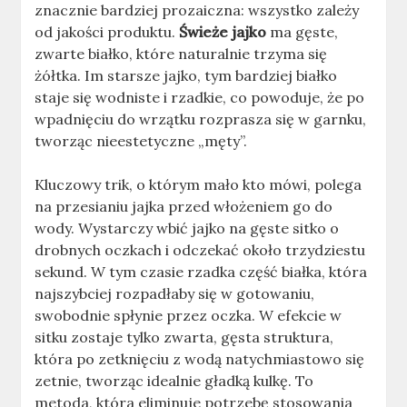
znacznie bardziej prozaiczna: wszystko zależy
od jakości produktu.
Świeże jajko
ma gęste,
zwarte białko, które naturalnie trzyma się
żółtka. Im starsze jajko, tym bardziej białko
staje się wodniste i rzadkie, co powoduje, że po
wpadnięciu do wrzątku rozprasza się w garnku,
tworząc nieestetyczne „męty”.
Kluczowy trik, o którym mało kto mówi, polega
na przesianiu jajka przed włożeniem go do
wody. Wystarczy wbić jajko na gęste sitko o
drobnych oczkach i odczekać około trzydziestu
sekund. W tym czasie rzadka część białka, która
najszybciej rozpadłaby się w gotowaniu,
swobodnie spłynie przez oczka. W efekcie w
sitku zostaje tylko zwarta, gęsta struktura,
która po zetknięciu z wodą natychmiastowo się
zetnie, tworząc idealnie gładką kulkę. To
metoda, która eliminuje potrzebę stosowania