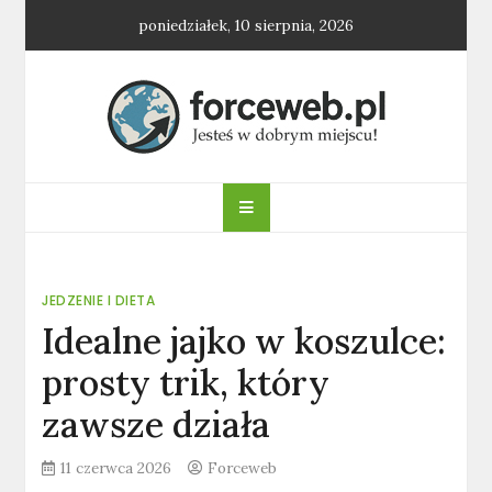
Skip
poniedziałek, 10 sierpnia, 2026
to
content
forceweb.pl
JEDZENIE I DIETA
Idealne jajko w koszulce:
prosty trik, który
zawsze działa
11 czerwca 2026
Forceweb