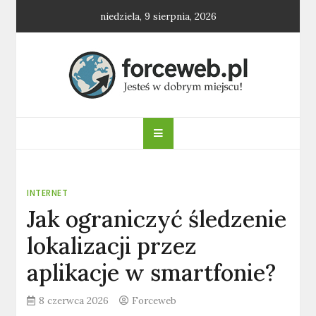
Skip
niedziela, 9 sierpnia, 2026
to
content
forceweb.pl
INTERNET
Jak ograniczyć śledzenie
lokalizacji przez
aplikacje w smartfonie?
8 czerwca 2026
Forceweb