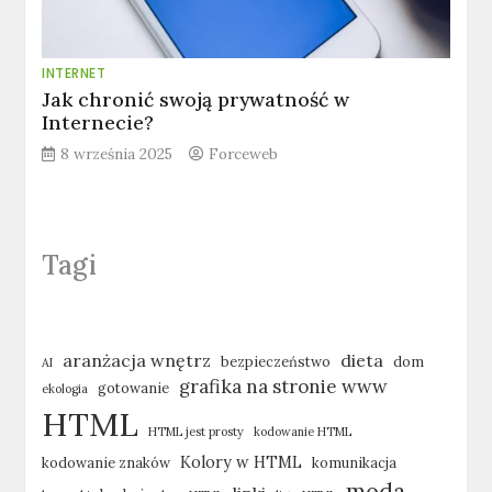
INTERNET
Jak chronić swoją prywatność w
Internecie?
8 września 2025
Forceweb
Tagi
aranżacja wnętrz
dieta
bezpieczeństwo
dom
AI
grafika na stronie www
gotowanie
ekologia
HTML
HTML jest prosty
kodowanie HTML
Kolory w HTML
kodowanie znaków
komunikacja
moda