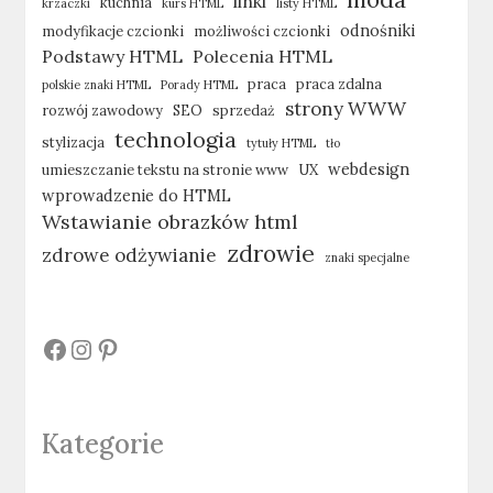
linki
kuchnia
krzaczki
kurs HTML
listy HTML
odnośniki
modyfikacje czcionki
możliwości czcionki
Podstawy HTML
Polecenia HTML
praca
praca zdalna
polskie znaki HTML
Porady HTML
strony WWW
rozwój zawodowy
SEO
sprzedaż
technologia
stylizacja
tytuły HTML
tło
webdesign
umieszczanie tekstu na stronie www
UX
wprowadzenie do HTML
Wstawianie obrazków html
zdrowie
zdrowe odżywianie
znaki specjalne
#
#
#
Kategorie