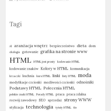
Tagi
aranżacja wnętrz
dieta
bezpieczeństwo
dom
AI
grafika na stronie www
gotowanie
ekologia
HTML
HTML jest prosty
kodowanie HTML
Kolory w HTML
kodowanie znaków
komunikacja
moda
linki
kuchnia
krzaczki
kurs HTML
listy HTML
odnośniki
modyfikacje czcionki
możliwości czcionki
Podstawy HTML
Polecenia HTML
praca
praca zdalna
polskie znaki HTML
Porady HTML
strony WWW
rozwój zawodowy
SEO
sprzedaż
technologia
stylizacja
tytuły HTML
tło