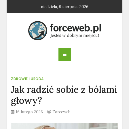
Skip
niedziela, 9 sierpnia, 2026
to
content
forceweb.pl
ZDROWIE I URODA
Jak radzić sobie z bólami
głowy?
16 lutego 2026
Forceweb