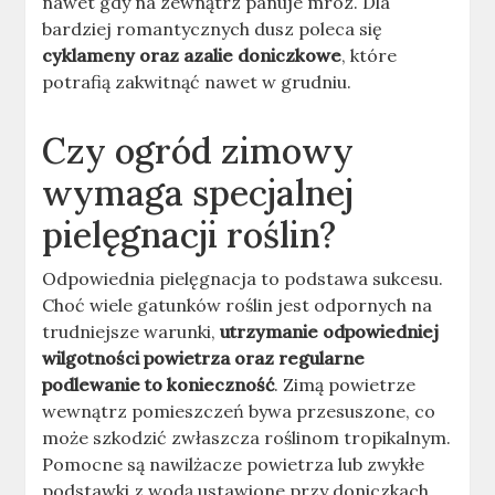
nawet gdy na zewnątrz panuje mróz. Dla
bardziej romantycznych dusz poleca się
cyklameny oraz azalie doniczkowe
, które
potrafią zakwitnąć nawet w grudniu.
Czy ogród zimowy
wymaga specjalnej
pielęgnacji roślin?
Odpowiednia pielęgnacja to podstawa sukcesu.
Choć wiele gatunków roślin jest odpornych na
trudniejsze warunki,
utrzymanie odpowiedniej
wilgotności powietrza oraz regularne
podlewanie to konieczność
. Zimą powietrze
wewnątrz pomieszczeń bywa przesuszone, co
może szkodzić zwłaszcza roślinom tropikalnym.
Pomocne są nawilżacze powietrza lub zwykłe
podstawki z wodą ustawione przy doniczkach.