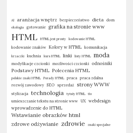
aranżacja wnętrz
dieta
bezpieczeństwo
dom
AI
grafika na stronie www
gotowanie
ekologia
HTML
HTML jest prosty
kodowanie HTML
Kolory w HTML
kodowanie znaków
komunikacja
moda
linki
kuchnia
krzaczki
kurs HTML
listy HTML
odnośniki
modyfikacje czcionki
możliwości czcionki
Podstawy HTML
Polecenia HTML
praca
praca zdalna
polskie znaki HTML
Porady HTML
strony WWW
rozwój zawodowy
SEO
sprzedaż
technologia
stylizacja
tytuły HTML
tło
webdesign
umieszczanie tekstu na stronie www
UX
wprowadzenie do HTML
Wstawianie obrazków html
zdrowie
zdrowe odżywianie
znaki specjalne