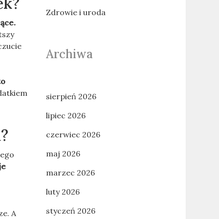
ek?
Zdrowie i uroda
ące.
tszy
czucie
Archiwa
to
datkiem
sierpień 2026
lipiec 2026
u?
czerwiec 2026
maj 2026
nego
je
marzec 2026
luty 2026
styczeń 2026
ze. A