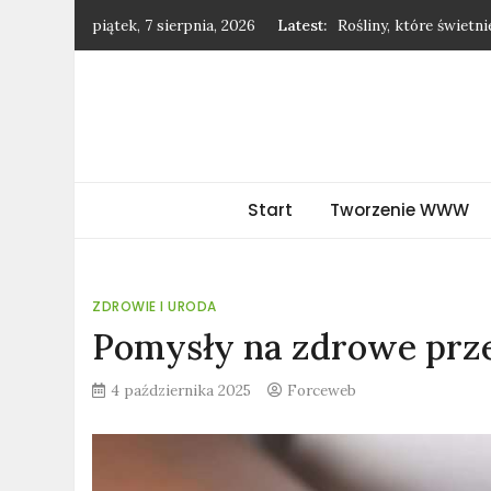
Skip
piątek, 7 sierpnia, 2026
Latest:
Rośliny, które świetn
to
Jak negocjować podwy
content
Dodatki, które odmie
Jak stylowo nosić ubr
Dlaczego warto kupowa
forceweb.pl
Start
Tworzenie WWW
ZDROWIE I URODA
Pomysły na zdrowe prze
4 października 2025
Forceweb