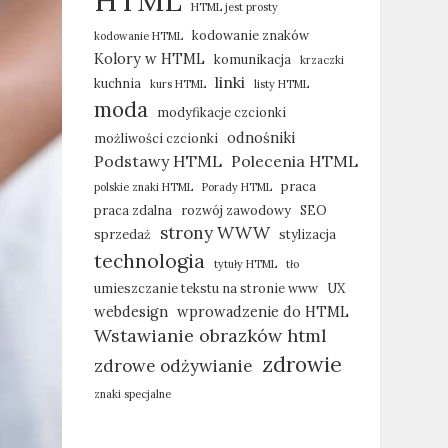
HTML
HTML jest prosty
kodowanie znaków
kodowanie HTML
Kolory w HTML
komunikacja
krzaczki
linki
kuchnia
kurs HTML
listy HTML
moda
modyfikacje czcionki
odnośniki
możliwości czcionki
Podstawy HTML
Polecenia HTML
praca
polskie znaki HTML
Porady HTML
praca zdalna
rozwój zawodowy
SEO
strony WWW
sprzedaż
stylizacja
technologia
tytuły HTML
tło
umieszczanie tekstu na stronie www
UX
webdesign
wprowadzenie do HTML
Wstawianie obrazków html
zdrowie
zdrowe odżywianie
znaki specjalne