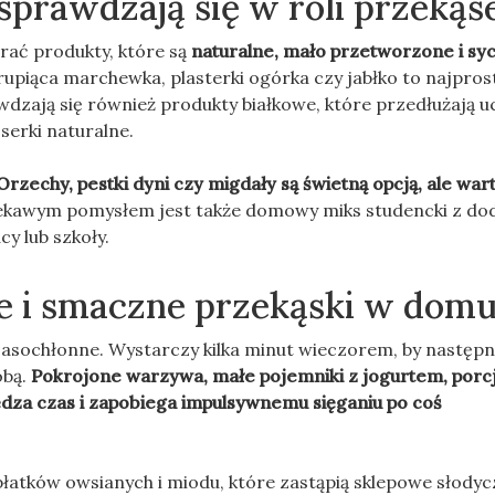
 sprawdzają się w roli przekąs
rać produkty, które są
naturalne, mało przetworzone i syc
rupiąca marchewka, plasterki ogórka czy jabłko to najpros
wdzają się również produkty białkowe, które przedłużają u
serki naturalne.
Orzechy, pestki dyni czy migdały są świetną opcją, ale war
ekawym pomysłem jest także domowy miks studencki z do
y lub szkoły.
e i smaczne przekąski w dom
zasochłonne. Wystarczy kilka minut wieczorem, by następ
obą.
Pokrojone warzywa, małe pojemniki z jogurtem, porc
dza czas i zapobiega impulsywnemu sięganiu po coś
atków owsianych i miodu, które zastąpią sklepowe słodyc