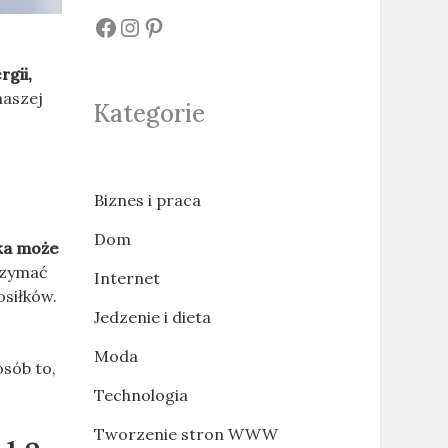
#
#
#
rgii,
naszej
Kategorie
Biznes i praca
Dom
ka może
rzymać
Internet
osiłków.
Jedzenie i dieta
Moda
sób to,
Technologia
Tworzenie stron WWW