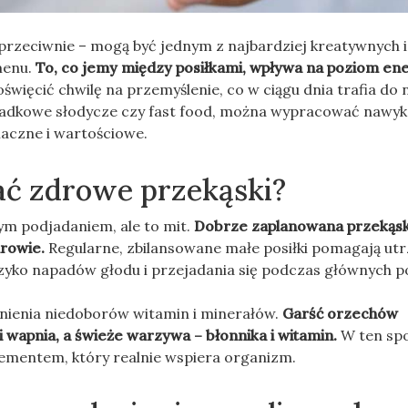
przeciwnie – mogą być jednym z najbardziej kreatywnych i
menu.
To, co jemy między posiłkami, wpływa na poziom ene
oświęcić chwilę na przemyślenie, co w ciągu dnia trafia do 
ypadkowe słodycze czy fast food, można wypracować nawyk
maczne i wartościowe.
ać zdrowe przekąski?
ym podjadaniem, ale to mit.
Dobrze zaplanowana przekąs
rowie.
Regularne, zbilansowane małe posiłki pomagają ut
yzyko napadów głodu i przejadania się podczas głównych p
łnienia niedoborów witamin i minerałów.
Garść orzechów
i wapnia, a świeże warzywa – błonnika i witamin.
W ten spo
 elementem, który realnie wspiera organizm.