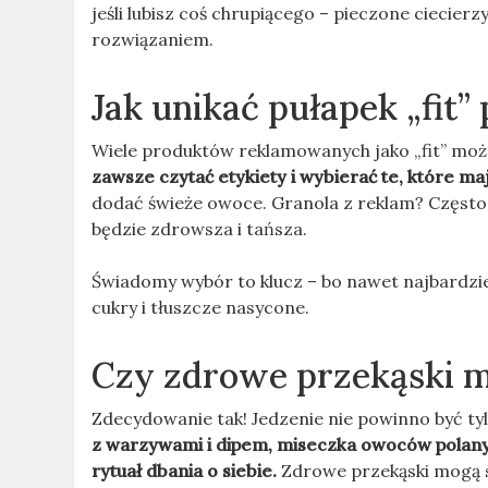
jeśli lubisz coś chrupiącego – pieczone cieci
rozwiązaniem.
Jak unikać pułapek „fit”
Wiele produktów reklamowanych jako „fit” moż
zawsze czytać etykiety i wybierać te, które maj
dodać świeże owoce. Granola z reklam? Częst
będzie zdrowsza i tańsza.
Świadomy wybór to klucz – bo nawet najbardziej 
cukry i tłuszcze nasycone.
Czy zdrowe przekąski 
Zdecydowanie tak! Jedzenie nie powinno być t
z warzywami i dipem, miseczka owoców polanych
rytuał dbania o siebie.
Zdrowe przekąski mogą s