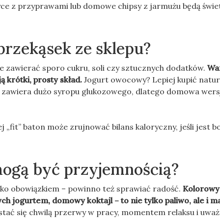
erzyce z przyprawami lub domowe chipsy z jarmużu będą świ
 przekąsek ze sklepu?
e zawierać sporo cukru, soli czy sztucznych dodatków.
Wa
ą krótki, prosty skład.
Jogurt owocowy? Lepiej kupić natura
o zawiera dużo syropu glukozowego, dlatego domowa wers
„fit” baton może zrujnować bilans kaloryczny, jeśli jest 
mogą być przyjemnością?
ylko obowiązkiem – powinno też sprawiać radość.
Kolorowy 
 jogurtem, domowy koktajl – to nie tylko paliwo, ale i m
tać się chwilą przerwy w pracy, momentem relaksu i uważ