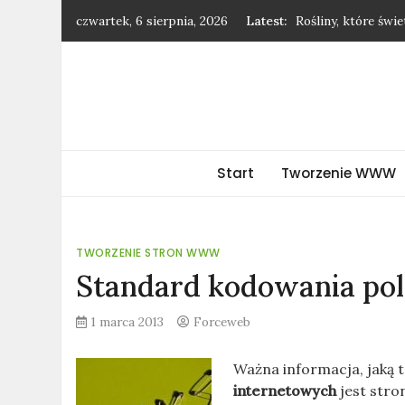
Skip
czwartek, 6 sierpnia, 2026
Latest:
Rośliny, które świ
to
Jak negocjować po
content
Dodatki, które odm
Jak stylowo nosić 
Dlaczego warto kup
forceweb.pl
Start
Tworzenie WWW
TWORZENIE STRON WWW
Standard kodowania po
1 marca 2013
Forceweb
Ważna informacja, jaką t
internetowych
jest stro