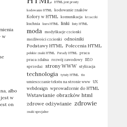
HTML
HTML jest prosty
kodowanie znaków
kodowanie HTML
Kolory w HTML
komunikacja
krzaczki
linki
kuchnia
kurs HTML
listy HTML
nienia
moda
modyfikacje czcionki
- w
odnośniki
możliwości czcionki
Podstawy HTML
Polecenia HTML
praca
polskie znaki HTML
Porady HTML
ne
praca zdalna
rozwój zawodowy
SEO
strony WWW
sprzedaż
stylizacja
technologia
tytuły HTML
tło
umieszczanie tekstu na stronie www
UX
webdesign
wprowadzenie do HTML
lna, albo
Wstawianie obrazków html
 jest w
zdrowie
zdrowe odżywianie
jest on
znaki specjalne