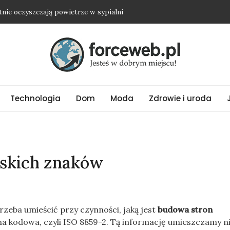
etnie oczyszczają powietrze w sypialni
dwyżkę i nie wyjść na osobę roszczeniową?
ienią nawet najprostszy strój
ubrania oversize?
ować biżuterię ze stali chirurgicznej?
Technologia
Dom
Moda
Zdrowie i uroda
lskich znaków
rzeba umieścić przy czynności, jaką jest
budowa stron
na kodowa, czyli ISO 8859-2. Tą informację umieszczamy n