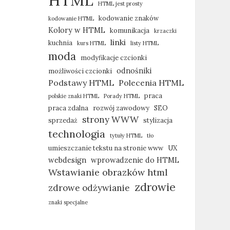
HTML
HTML jest prosty
kodowanie znaków
kodowanie HTML
Kolory w HTML
komunikacja
krzaczki
linki
kuchnia
kurs HTML
listy HTML
moda
modyfikacje czcionki
odnośniki
możliwości czcionki
Podstawy HTML
Polecenia HTML
praca
polskie znaki HTML
Porady HTML
praca zdalna
rozwój zawodowy
SEO
strony WWW
sprzedaż
stylizacja
technologia
tytuły HTML
tło
umieszczanie tekstu na stronie www
UX
webdesign
wprowadzenie do HTML
Wstawianie obrazków html
zdrowie
zdrowe odżywianie
znaki specjalne