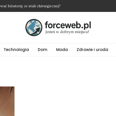
ać biżuterię ze stali chirurgicznej?
ie oczyszczają powietrze w sypialni
yżkę i nie wyjść na osobę roszczeniową?
nią nawet najprostszy strój
alny wybór na upalne dni
Technologia
Dom
Moda
Zdrowie i uroda