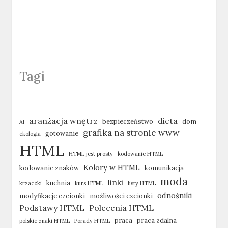
JĘZYK
HTML
–
WAŻNA
ROLA
ATRYBUTÓW
Tagi
aranżacja wnętrz
dieta
bezpieczeństwo
dom
AI
grafika na stronie www
gotowanie
ekologia
HTML
HTML jest prosty
kodowanie HTML
Kolory w HTML
kodowanie znaków
komunikacja
moda
linki
kuchnia
krzaczki
kurs HTML
listy HTML
odnośniki
modyfikacje czcionki
możliwości czcionki
Podstawy HTML
Polecenia HTML
praca
praca zdalna
polskie znaki HTML
Porady HTML