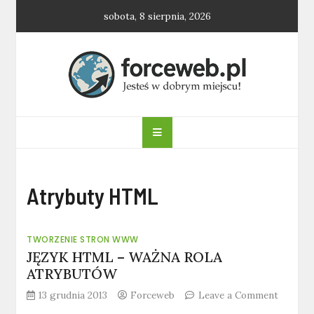
Skip
sobota, 8 sierpnia, 2026
to
content
forceweb.pl
Atrybuty HTML
TWORZENIE STRON WWW
JĘZYK HTML – WAŻNA ROLA
ATRYBUTÓW
13 grudnia 2013
Forceweb
Leave a Comment
on