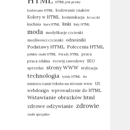
HTML
HTML jest prosty
kodowanie znaków
kodowanie HTML
Kolory w HTML
komunikacja
krzaczki
linki
kuchnia
kurs HTML
listy HTML
moda
modyfikacje czcionki
odnośniki
możliwości czcionki
Podstawy HTML
Polecenia HTML
praca
polskie znaki HTML
Porady HTML
praca zdalna
rozwój zawodowy
SEO
strony WWW
sprzedaż
stylizacja
technologia
tytuły HTML
tło
umieszczanie tekstu na stronie www
UX
webdesign
wprowadzenie do HTML
Wstawianie obrazków html
zdrowie
zdrowe odżywianie
znaki specjalne