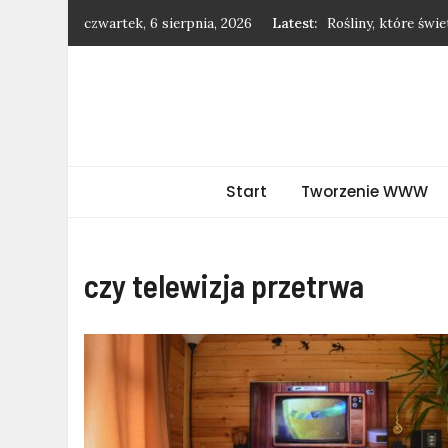
Skip
czwartek, 6 sierpnia, 2026
Latest:
Rośliny, które świ
to
Jak negocjować po
content
Dodatki, które odm
Jak stylowo nosić 
Dlaczego warto kup
forceweb.pl
Start
Tworzenie WWW
czy telewizja przetrwa