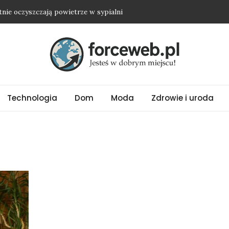
etnie oczyszczają powietrze w sypialni
dwyżkę i nie wyjść na osobę roszczeniową?
ienią nawet najprostszy strój
ubrania oversize?
ować biżuterię ze stali chirurgicznej?
Technologia
Dom
Moda
Zdrowie i uroda