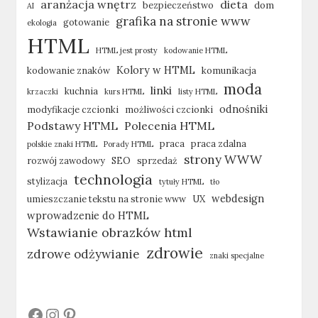
aranżacja wnętrz
dieta
bezpieczeństwo
dom
AI
grafika na stronie www
gotowanie
ekologia
HTML
HTML jest prosty
kodowanie HTML
Kolory w HTML
kodowanie znaków
komunikacja
moda
linki
kuchnia
krzaczki
kurs HTML
listy HTML
odnośniki
modyfikacje czcionki
możliwości czcionki
Podstawy HTML
Polecenia HTML
praca
praca zdalna
polskie znaki HTML
Porady HTML
strony WWW
rozwój zawodowy
SEO
sprzedaż
technologia
stylizacja
tytuły HTML
tło
webdesign
umieszczanie tekstu na stronie www
UX
wprowadzenie do HTML
Wstawianie obrazków html
zdrowie
zdrowe odżywianie
znaki specjalne
#
#
#