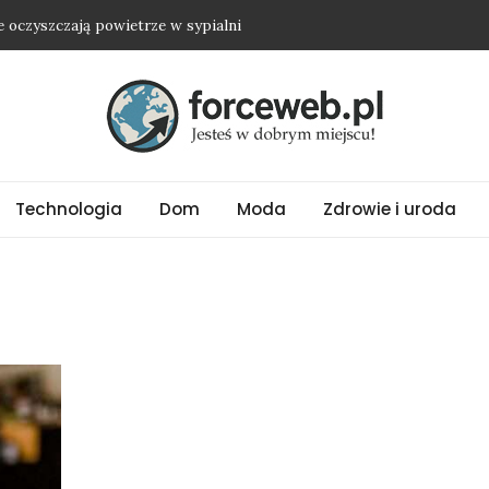
ie oczyszczają powietrze w sypialni
żkę i nie wyjść na osobę roszczeniową?
nią nawet najprostszy strój
ania oversize?
ć biżuterię ze stali chirurgicznej?
Technologia
Dom
Moda
Zdrowie i uroda