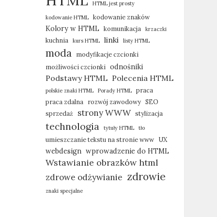
HTML
HTML jest prosty
kodowanie znaków
kodowanie HTML
Kolory w HTML
komunikacja
krzaczki
linki
kuchnia
kurs HTML
listy HTML
moda
modyfikacje czcionki
odnośniki
możliwości czcionki
Podstawy HTML
Polecenia HTML
praca
polskie znaki HTML
Porady HTML
praca zdalna
rozwój zawodowy
SEO
strony WWW
sprzedaż
stylizacja
technologia
tytuły HTML
tło
umieszczanie tekstu na stronie www
UX
webdesign
wprowadzenie do HTML
Wstawianie obrazków html
zdrowie
zdrowe odżywianie
znaki specjalne