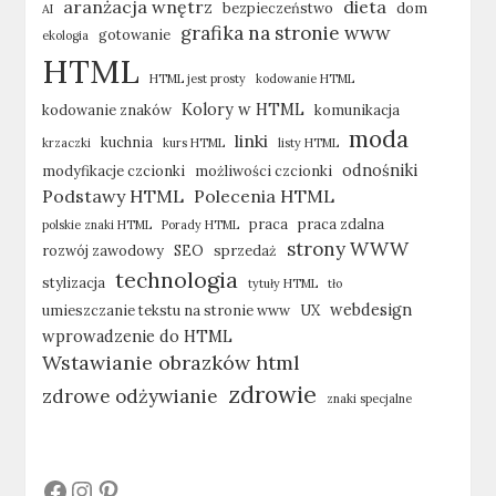
aranżacja wnętrz
dieta
bezpieczeństwo
dom
AI
grafika na stronie www
gotowanie
ekologia
HTML
HTML jest prosty
kodowanie HTML
Kolory w HTML
kodowanie znaków
komunikacja
moda
linki
kuchnia
krzaczki
kurs HTML
listy HTML
odnośniki
modyfikacje czcionki
możliwości czcionki
Podstawy HTML
Polecenia HTML
praca
praca zdalna
polskie znaki HTML
Porady HTML
strony WWW
rozwój zawodowy
SEO
sprzedaż
technologia
stylizacja
tytuły HTML
tło
webdesign
umieszczanie tekstu na stronie www
UX
wprowadzenie do HTML
Wstawianie obrazków html
zdrowie
zdrowe odżywianie
znaki specjalne
#
#
#