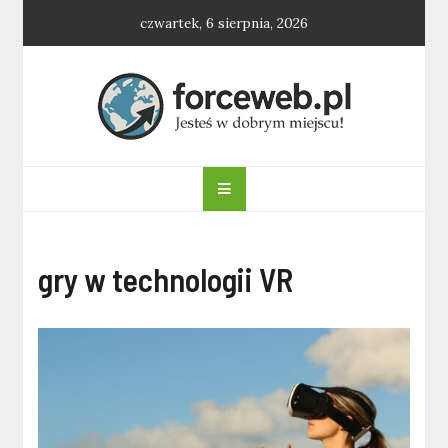
Skip
czwartek, 6 sierpnia, 2026
to
content
forceweb.pl
gry w technologii VR