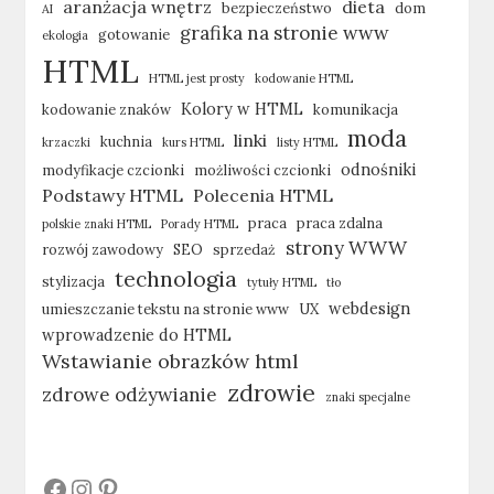
aranżacja wnętrz
dieta
bezpieczeństwo
dom
AI
grafika na stronie www
gotowanie
ekologia
HTML
HTML jest prosty
kodowanie HTML
Kolory w HTML
kodowanie znaków
komunikacja
moda
linki
kuchnia
krzaczki
kurs HTML
listy HTML
odnośniki
modyfikacje czcionki
możliwości czcionki
Podstawy HTML
Polecenia HTML
praca
praca zdalna
polskie znaki HTML
Porady HTML
strony WWW
rozwój zawodowy
SEO
sprzedaż
technologia
stylizacja
tytuły HTML
tło
webdesign
umieszczanie tekstu na stronie www
UX
wprowadzenie do HTML
Wstawianie obrazków html
zdrowie
zdrowe odżywianie
znaki specjalne
#
#
#