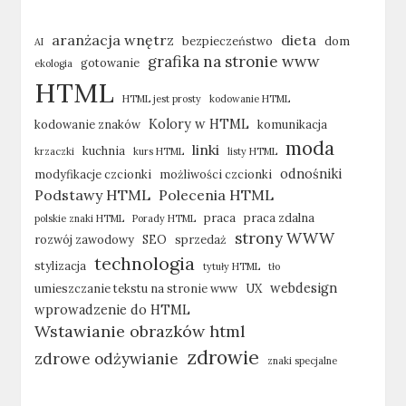
aranżacja wnętrz
dieta
bezpieczeństwo
dom
AI
grafika na stronie www
gotowanie
ekologia
HTML
HTML jest prosty
kodowanie HTML
Kolory w HTML
kodowanie znaków
komunikacja
moda
linki
kuchnia
krzaczki
kurs HTML
listy HTML
odnośniki
modyfikacje czcionki
możliwości czcionki
Podstawy HTML
Polecenia HTML
praca
praca zdalna
polskie znaki HTML
Porady HTML
strony WWW
rozwój zawodowy
SEO
sprzedaż
technologia
stylizacja
tytuły HTML
tło
webdesign
umieszczanie tekstu na stronie www
UX
wprowadzenie do HTML
Wstawianie obrazków html
zdrowie
zdrowe odżywianie
znaki specjalne