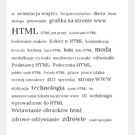
aranżacja wnętrz
dieta
bezpieczeństwo
dom
AI
grafika na stronie www
gotowanie
ekologia
HTML
HTML jest prosty
kodowanie HTML
Kolory w HTML
kodowanie znaków
komunikacja
moda
linki
kuchnia
krzaczki
kurs HTML
listy HTML
odnośniki
modyfikacje czcionki
możliwości czcionki
Podstawy HTML
Polecenia HTML
praca
praca zdalna
polskie znaki HTML
Porady HTML
strony WWW
rozwój zawodowy
SEO
sprzedaż
technologia
stylizacja
tytuły HTML
tło
webdesign
umieszczanie tekstu na stronie www
UX
wprowadzenie do HTML
Wstawianie obrazków html
zdrowie
zdrowe odżywianie
znaki specjalne