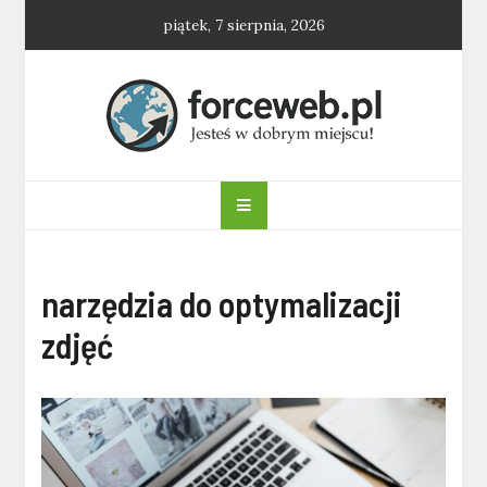
Skip
piątek, 7 sierpnia, 2026
to
content
forceweb.pl
narzędzia do optymalizacji
zdjęć