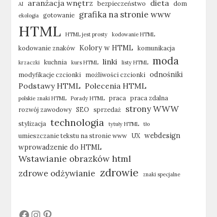
aranżacja wnętrz
dieta
bezpieczeństwo
dom
AI
grafika na stronie www
gotowanie
ekologia
HTML
HTML jest prosty
kodowanie HTML
Kolory w HTML
kodowanie znaków
komunikacja
moda
linki
kuchnia
krzaczki
kurs HTML
listy HTML
odnośniki
modyfikacje czcionki
możliwości czcionki
Podstawy HTML
Polecenia HTML
praca
praca zdalna
polskie znaki HTML
Porady HTML
strony WWW
rozwój zawodowy
SEO
sprzedaż
technologia
stylizacja
tytuły HTML
tło
webdesign
umieszczanie tekstu na stronie www
UX
wprowadzenie do HTML
Wstawianie obrazków html
zdrowie
zdrowe odżywianie
znaki specjalne
#
#
#