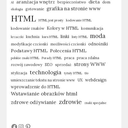
aranżacja wnętrz
dieta
bezpieczeństwo
dom
AI
grafika na stronie www
gotowanie
ekologia
HTML
HTML jest prosty
kodowanie HTML
Kolory w HTML
kodowanie znaków
komunikacja
moda
linki
kuchnia
krzaczki
kurs HTML
listy HTML
odnośniki
modyfikacje czcionki
możliwości czcionki
Podstawy HTML
Polecenia HTML
praca
praca zdalna
polskie znaki HTML
Porady HTML
strony WWW
rozwój zawodowy
SEO
sprzedaż
technologia
stylizacja
tytuły HTML
tło
webdesign
umieszczanie tekstu na stronie www
UX
wprowadzenie do HTML
Wstawianie obrazków html
zdrowie
zdrowe odżywianie
znaki specjalne
#
#
#