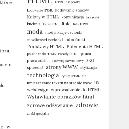
HTML
 które
HTML jest prosty
kodowanie znaków
kodowanie HTML
Kolory w HTML
komunikacja
krzaczki
linki
kuchnia
kurs HTML
listy HTML
moda
modyfikacje czcionki
odnośniki
możliwości czcionki
Podstawy HTML
Polecenia HTML
tora.
praca
polskie znaki HTML
Porady HTML
praca zdalna
rozwój zawodowy
SEO
czasem
strony WWW
sprzedaż
stylizacja
technologia
tytuły HTML
tło
umieszczanie tekstu na stronie www
UX
elu
webdesign
wprowadzenie do HTML
Wstawianie obrazków html
zdrowie
zdrowe odżywianie
znaki specjalne
ie- w