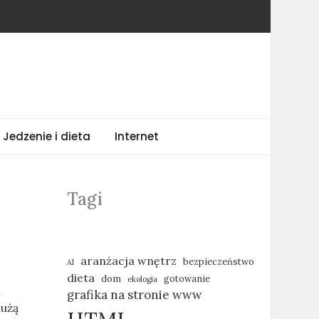
Jedzenie i dieta
Internet
Tagi
aranżacja wnętrz
bezpieczeństwo
AI
dieta
dom
gotowanie
ekologia
h
grafika na stronie www
dużą