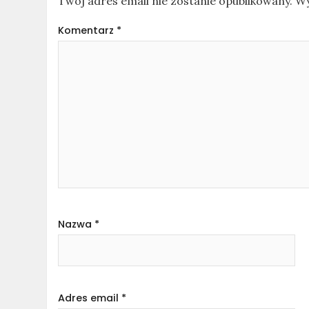
Twój adres email nie zostanie opublikowany.
Wy
Komentarz
*
Nazwa
*
Adres email
*