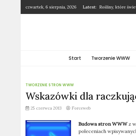
Skip
czwartek, 6 sierpnia, 2026
Latest:
Rośliny, które świ
to
Jak negocjować po
content
Dodatki, które odm
Jak stylowo nosić 
Dlaczego warto kup
forceweb.pl
Start
Tworzenie WWW
TWORZENIE STRON WWW
Wskazówki dla raczkuj
25 czerwca 2013
Forceweb
Budowa stron WWW
z w
poleceniach wpisywanyc