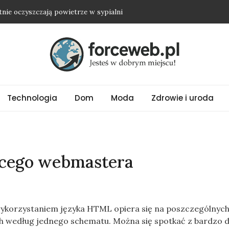
etnie oczyszczają powietrze w sypialni
dwyżkę i nie wyjść na osobę roszczeniową?
ienią nawet najprostszy strój
ubrania oversize?
ować biżuterię ze stali chirurgicznej?
Technologia
Dom
Moda
Zdrowie i uroda
ącego webmastera
ykorzystaniem języka HTML opiera się na poszczególnyc
h według jednego schematu. Można się spotkać z bardzo 