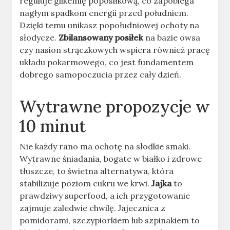
reguluje glikemię poposiłkową, co zapobiega
nagłym spadkom energii przed południem.
Dzięki temu unikasz popołudniowej ochoty na
słodycze.
Zbilansowany posiłek
na bazie owsa
czy nasion strączkowych wspiera również pracę
układu pokarmowego, co jest fundamentem
dobrego samopoczucia przez cały dzień.
Wytrawne propozycje w
10 minut
Nie każdy rano ma ochotę na słodkie smaki.
Wytrawne śniadania, bogate w białko i zdrowe
tłuszcze, to świetna alternatywa, która
stabilizuje poziom cukru we krwi.
Jajka
to
prawdziwy superfood, a ich przygotowanie
zajmuje zaledwie chwilę. Jajecznica z
pomidorami, szczypiorkiem lub szpinakiem to