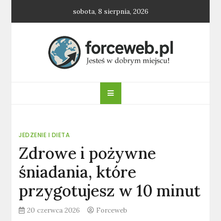
Skip
sobota, 8 sierpnia, 2026
to
content
forceweb.pl
JEDZENIE I DIETA
Zdrowe i pożywne
śniadania, które
przygotujesz w 10 minut
20 czerwca 2026
Forceweb