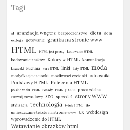
Tagi
aranżacja wnętrz
dieta
bezpieczeństwo
dom
AI
grafika na stronie www
gotowanie
ekologia
HTML
HTML jest prosty
kodowanie HTML
Kolory w HTML
kodowanie znaków
komunikacja
moda
linki
kuchnia
krzaczki
kurs HTML
listy HTML
odnośniki
modyfikacje czcionki
możliwości czcionki
Podstawy HTML
Polecenia HTML
praca
praca zdalna
polskie znaki HTML
Porady HTML
strony WWW
rozwój zawodowy
SEO
sprzedaż
technologia
stylizacja
tytuły HTML
tło
webdesign
umieszczanie tekstu na stronie www
UX
wprowadzenie do HTML
Wstawianie obrazków html