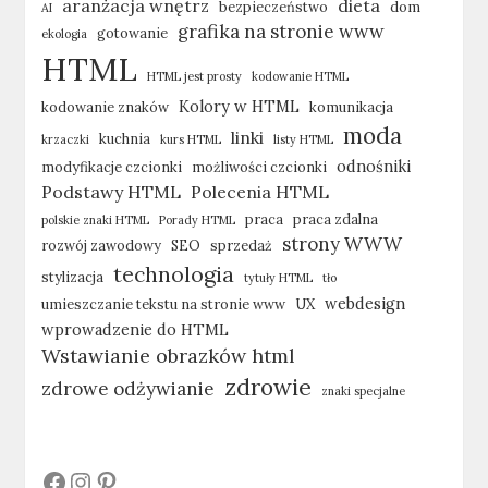
aranżacja wnętrz
dieta
bezpieczeństwo
dom
AI
grafika na stronie www
gotowanie
ekologia
HTML
HTML jest prosty
kodowanie HTML
Kolory w HTML
kodowanie znaków
komunikacja
moda
linki
kuchnia
krzaczki
kurs HTML
listy HTML
odnośniki
modyfikacje czcionki
możliwości czcionki
Podstawy HTML
Polecenia HTML
praca
praca zdalna
polskie znaki HTML
Porady HTML
strony WWW
rozwój zawodowy
SEO
sprzedaż
technologia
stylizacja
tytuły HTML
tło
webdesign
umieszczanie tekstu na stronie www
UX
wprowadzenie do HTML
Wstawianie obrazków html
zdrowie
zdrowe odżywianie
znaki specjalne
#
#
#