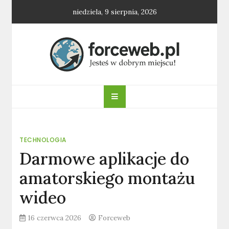
Skip
niedziela, 9 sierpnia, 2026
to
content
forceweb.pl
TECHNOLOGIA
Darmowe aplikacje do
amatorskiego montażu
wideo
16 czerwca 2026
Forceweb