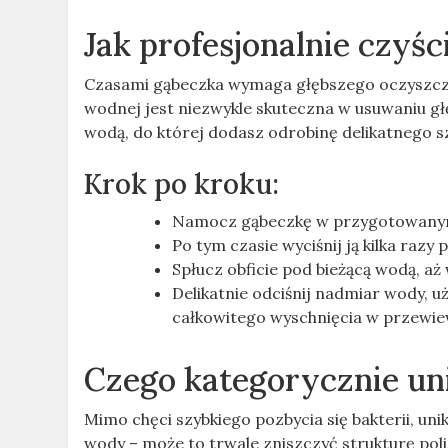
Jak profesjonalnie czyśc
Czasami gąbeczka wymaga głębszego oczyszczenia
wodnej jest niezwykle skuteczna w usuwaniu g
wodą, do której dodasz odrobinę delikatnego sz
Krok po kroku:
Namocz gąbeczkę w przygotowanym
Po tym czasie wyciśnij ją kilka raz
Spłucz obficie pod bieżącą wodą, aż
Delikatnie odciśnij nadmiar wody, 
całkowitego wyschnięcia w przewi
Czego kategorycznie un
Mimo chęci szybkiego pozbycia się bakterii, un
wody – może to trwale zniszczyć strukturę pol