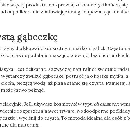
aniać więcej produktu, co sprawia, że kosmetyki kończą się
owadza podkład, nie zostawiając smug i zapewniając idealne
stą gąbeczkę
ne płyny dedykowane konkretnym markom gąbek. Często na
które prawdopodobnie masz już w swojej łazience lub kuchn
lasyka. Jest delikatne, zazwyczaj naturalne i świetnie radzi
ystarczy zwilżyć gąbeczkę, potrzeć ją o kostkę mydła, a
iepłą, bieżącą wodą, aż piana stanie się czysta. Pamiętaj, 
ł może łatwo pęknąć.
elacyjnie. Jeśli używasz kosmetyków typu
oil cleanser
, wm
świetnie rozpuszcza nawet trwałe, wodoodporne podkłady
sztki i wyciśnij do czysta. To metoda idealna dla osób z 
atne dla materiału.