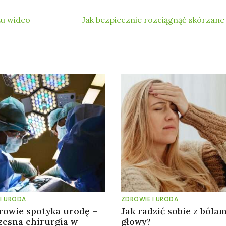
u wideo
Jak bezpiecznie rozciągnąć skórzane
I URODA
ZDROWIE I URODA
rowie spotyka urodę –
Jak radzić sobie z bólam
esna chirurgia w
głowy?