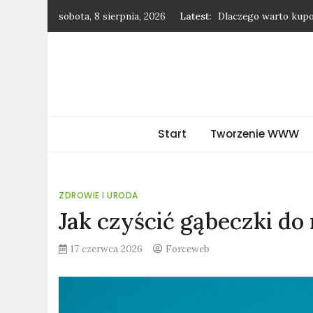
Skip
sobota, 8 sierpnia, 2026
Latest:
Dlaczego warto kupow
to
Rośliny, które świetn
content
Jak negocjować podw
Dodatki, które odmie
Lniane koszule – ide
forceweb.pl
Start
Tworzenie WWW
ZDROWIE I URODA
Jak czyścić gąbeczki do
17 czerwca 2026
Forceweb