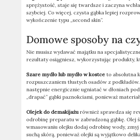
sprężystość, staje się twardsze i zaczyna wchł
szybciej. Co więcej, czysta gąbka lepiej rozpr
wykończenie typu „second skin”.
Domowe sposoby na czy
Nie musisz wydawać majątku na specjalistycz
rezultaty osiągniesz, wykorzystując produkty, 
Szare mydło lub mydło w kostce
to absolutna k
rozpuszczaniem tłustych osadów z podkładów. W
następnie energicznie ugniatać w dłoniach pod c
„drapać” gąbki paznokciami, ponieważ materia
Olejek do demakijażu
również sprawdza się rew
odrobinę preparatu w zabrudzoną gąbkę. Olej 
wmasowaniu olejku dodaj odrobinę wody, zmyj re
suchą skórą, ponieważ olejki są wyjątkowo delik