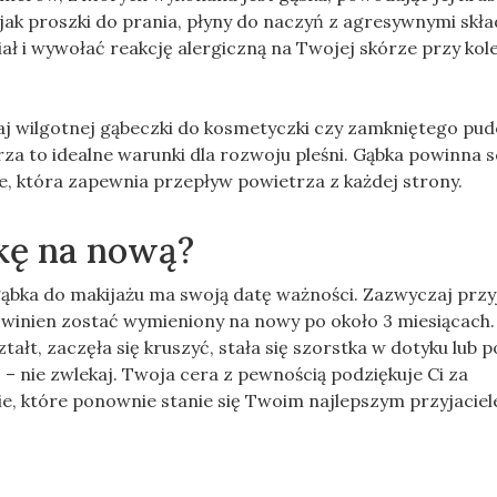
h jak proszki do prania, płyny do naczyń z agresywnymi skł
iał i wywołać reakcję alergiczną na Twojej skórze przy ko
j wilgotnej gąbeczki do kosmetyczki czy zamkniętego pud
za to idealne warunki dla rozwoju pleśni. Gąbka powinna 
e, która zapewnia przepływ powietrza z każdej strony.
kę na nową?
 gąbka do makijażu ma swoją datę ważności. Zazwyczaj prz
winien zostać wymieniony na nowy po około 3 miesiącach. 
tałt, zaczęła się kruszyć, stała się szorstka w dotyku lub 
 – nie zwlekaj. Twoja cera z pewnością podziękuje Ci za
ie, które ponownie stanie się Twoim najlepszym przyjacie