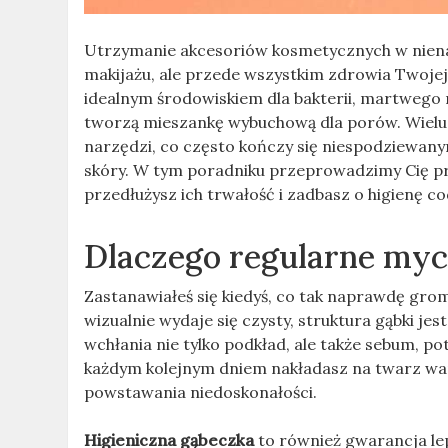
Utrzymanie akcesoriów kosmetycznych w nienag
makijażu, ale przede wszystkim zdrowia Twojej 
idealnym środowiskiem dla bakterii, martwego 
tworzą mieszankę wybuchową dla porów. Wiel
narzędzi, co często kończy się niespodziewan
skóry. W tym poradniku przeprowadzimy Cię pr
przedłużysz ich trwałość i zadbasz o higienę c
Dlaczego regularne myci
Zastanawiałeś się kiedyś, co tak naprawdę gro
wizualnie wydaje się czysty, struktura gąbki je
wchłania nie tylko podkład, ale także sebum, pot
każdym kolejnym dniem nakładasz na twarz war
powstawania niedoskonałości.
Higieniczna gąbeczka
to również gwarancja le