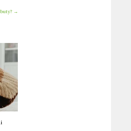
 buty?
→
i