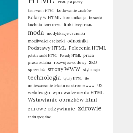
HTML
HTML jest prosty
kodowanie znaków
kodowanie HTML
Kolory w HTML
komunikacja
krzaczki
linki
kuchnia
kurs HTML
listy HTML
moda
modyfikacje czcionki
odnośniki
możliwości czcionki
Podstawy HTML
Polecenia HTML
praca
polskie znaki HTML
Porady HTML
praca zdalna
rozwój zawodowy
SEO
strony WWW
sprzedaż
stylizacja
technologia
tytuły HTML
tło
umieszczanie tekstu na stronie www
UX
webdesign
wprowadzenie do HTML
Wstawianie obrazków html
zdrowie
zdrowe odżywianie
znaki specjalne