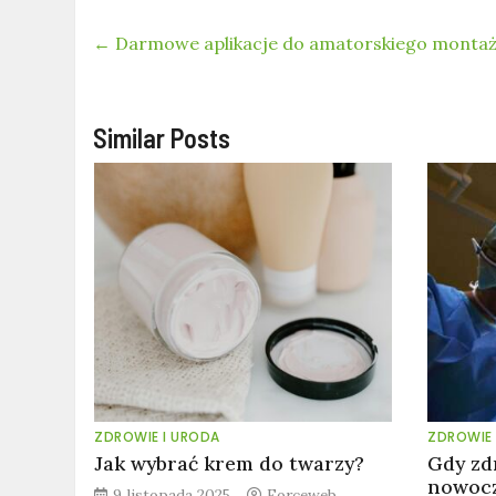
←
Darmowe aplikacje do amatorskiego montaż
Similar Posts
ZDROWIE I URODA
ZDROWIE 
Jak wybrać krem do twarzy?
Gdy zd
nowocz
9 listopada 2025
Forceweb