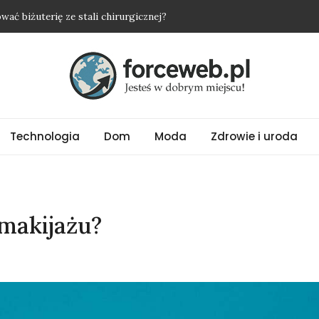
ać biżuterię ze stali chirurgicznej?
ie oczyszczają powietrze w sypialni
yżkę i nie wyjść na osobę roszczeniową?
nią nawet najprostszy strój
alny wybór na upalne dni
Technologia
Dom
Moda
Zdrowie i uroda
 makijażu?