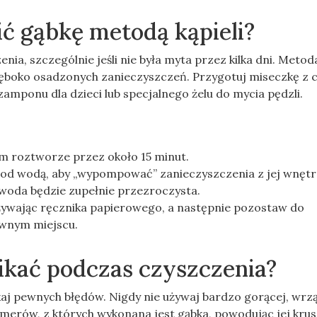
ić gąbkę metodą kąpieli?
, szczególnie jeśli nie była myta przez kilka dni. Metoda
łęboko osadzonych zanieczyszczeń. Przygotuj miseczkę z c
amponu dla dzieci lub specjalnego żelu do mycia pędzli.
 roztworze przez około 15 minut.
y pod wodą, aby „wypompować” zanieczyszczenia z jej wnętr
 woda będzie zupełnie przezroczysta.
używając ręcznika papierowego, a następnie pozostaw do
ewnym miejscu.
ikać podczas czyszczenia?
ikaj pewnych błędów. Nigdy nie używaj bardzo gorącej, wrz
imerów, z których wykonana jest gąbka, powodując jej kru