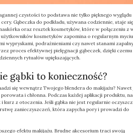
annej czystości to podstawa nie tylko pięknego wyglądu
cery. Gąbeczka do podkładu, używana codziennie, staje si
naskórka oraz resztek kosmetyków, które w połączeniu z w
u użytkowników kosmetyków zapomina o regularnym myciu
ymi wypryskami, podrażnieniami czy nawet stanami zapaln
zez proces efektywnej pielęgnacji gąbeczek, dzięki czemu
odziennych rytuałów upiększających.
e gąbki to konieczność?
madzi się wewnątrz Twojego blendera do makijażu? Nawet j
st porowata i chłonna. Podczas każdej aplikacji produktu, n
 i kurz z otoczenia. Jeśli gąbka nie jest regularnie oczyszcz
stwę zanieczyszczeń, która zapycha pory i prowadzi do
pszego efektu makijażu. Brudne akcesorium traci swoją