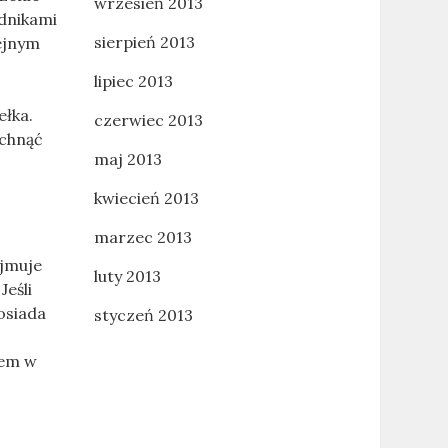
wrzesień 2013
adnikami
sierpień 2013
lejnym
lipiec 2013
ełka.
czerwiec 2013
schnąć
maj 2013
kwiecień 2013
marzec 2013
yjmuje
luty 2013
Jeśli
posiada
styczeń 2013
lem w