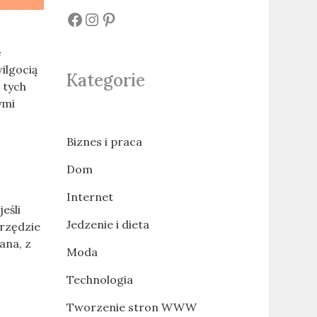
#
#
#
ę
ilgocią
Kategorie
 tych
ymi
Biznes i praca
Dom
Internet
eśli
Jedzenie i dieta
arzędzie
ana, z
Moda
Technologia
Tworzenie stron WWW