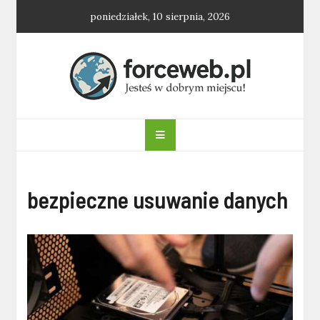
Skip
poniedziałek, 10 sierpnia, 2026
to
content
forceweb.pl
bezpieczne usuwanie danych