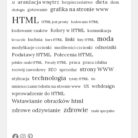
aranżacja wnętrz
dieta
bezpieczeństwo
dom
AI
grafika na stronie www
gotowanie
ekologia
HTML
HTML jest prosty
kodowanie HTML
Kolory w HTML
kodowanie znaków
komunikacja
moda
linki
kuchnia
krzaczki
kurs HTML
listy HTML
odnośniki
modyfikacje czcionki
możliwości czcionki
Podstawy HTML
Polecenia HTML
praca
praca zdalna
polskie znaki HTML
Porady HTML
strony WWW
rozwój zawodowy
SEO
sprzedaż
technologia
stylizacja
tytuły HTML
tło
webdesign
umieszczanie tekstu na stronie www
UX
wprowadzenie do HTML
Wstawianie obrazków html
zdrowie
zdrowe odżywianie
znaki specjalne
#
#
#