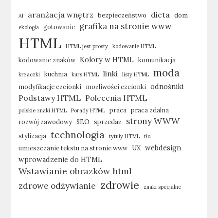
aranżacja wnętrz
dieta
bezpieczeństwo
dom
AI
grafika na stronie www
gotowanie
ekologia
HTML
HTML jest prosty
kodowanie HTML
Kolory w HTML
kodowanie znaków
komunikacja
moda
linki
kuchnia
krzaczki
kurs HTML
listy HTML
odnośniki
modyfikacje czcionki
możliwości czcionki
Podstawy HTML
Polecenia HTML
praca
praca zdalna
polskie znaki HTML
Porady HTML
strony WWW
rozwój zawodowy
SEO
sprzedaż
technologia
stylizacja
tytuły HTML
tło
webdesign
umieszczanie tekstu na stronie www
UX
wprowadzenie do HTML
Wstawianie obrazków html
zdrowie
zdrowe odżywianie
znaki specjalne