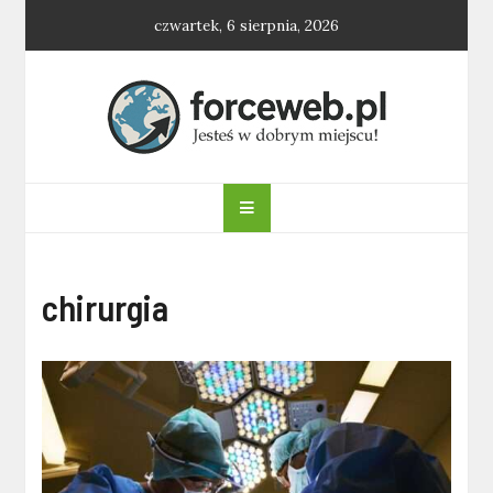
Skip
czwartek, 6 sierpnia, 2026
to
content
forceweb.pl
chirurgia