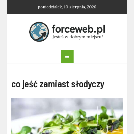
Skip
poniedziałek, 10 sierpnia, 2026
to
content
forceweb.pl
co jeść zamiast słodyczy