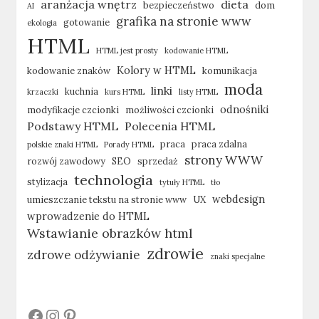
aranżacja wnętrz
dieta
bezpieczeństwo
dom
AI
grafika na stronie www
gotowanie
ekologia
HTML
HTML jest prosty
kodowanie HTML
Kolory w HTML
kodowanie znaków
komunikacja
moda
linki
kuchnia
krzaczki
kurs HTML
listy HTML
odnośniki
modyfikacje czcionki
możliwości czcionki
Podstawy HTML
Polecenia HTML
praca
praca zdalna
polskie znaki HTML
Porady HTML
strony WWW
rozwój zawodowy
SEO
sprzedaż
technologia
stylizacja
tytuły HTML
tło
webdesign
umieszczanie tekstu na stronie www
UX
wprowadzenie do HTML
Wstawianie obrazków html
zdrowie
zdrowe odżywianie
znaki specjalne
#
#
#