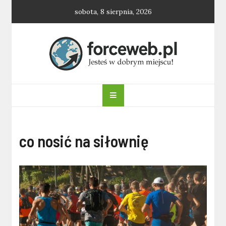
Skip
sobota, 8 sierpnia, 2026
to
content
forceweb.pl
co nosić na siłownię