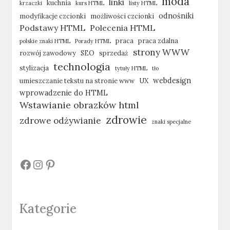
moda
linki
kuchnia
krzaczki
kurs HTML
listy HTML
odnośniki
modyfikacje czcionki
możliwości czcionki
Podstawy HTML
Polecenia HTML
praca
praca zdalna
polskie znaki HTML
Porady HTML
strony WWW
rozwój zawodowy
SEO
sprzedaż
technologia
stylizacja
tytuły HTML
tło
webdesign
umieszczanie tekstu na stronie www
UX
wprowadzenie do HTML
Wstawianie obrazków html
zdrowie
zdrowe odżywianie
znaki specjalne
#
#
#
Kategorie