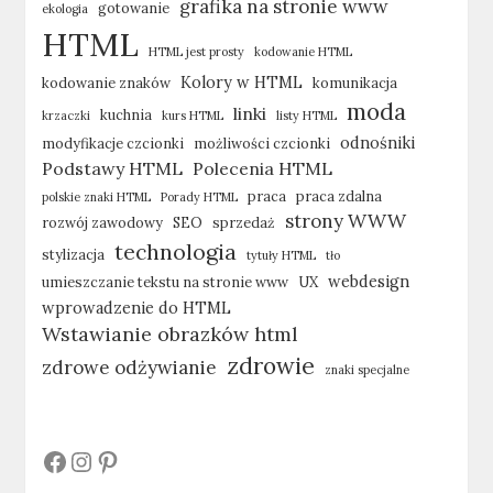
grafika na stronie www
gotowanie
ekologia
HTML
HTML jest prosty
kodowanie HTML
Kolory w HTML
kodowanie znaków
komunikacja
moda
linki
kuchnia
krzaczki
kurs HTML
listy HTML
odnośniki
modyfikacje czcionki
możliwości czcionki
Podstawy HTML
Polecenia HTML
praca
praca zdalna
polskie znaki HTML
Porady HTML
strony WWW
rozwój zawodowy
SEO
sprzedaż
technologia
stylizacja
tytuły HTML
tło
webdesign
umieszczanie tekstu na stronie www
UX
wprowadzenie do HTML
Wstawianie obrazków html
zdrowie
zdrowe odżywianie
znaki specjalne
#
#
#