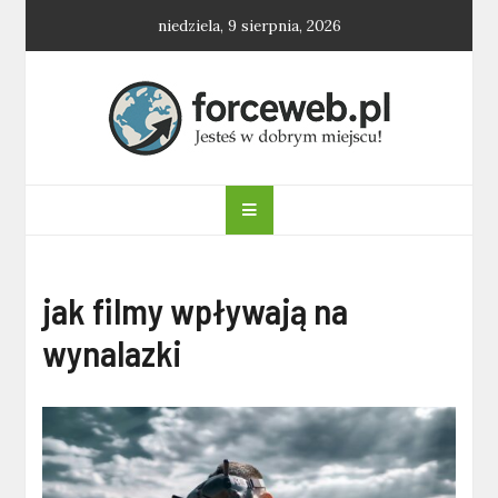
Skip
niedziela, 9 sierpnia, 2026
to
content
forceweb.pl
jak filmy wpływają na
wynalazki