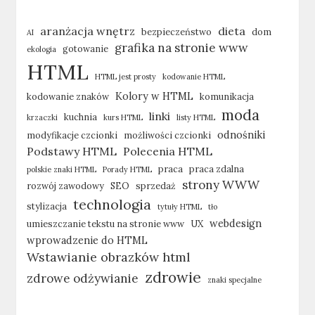
aranżacja wnętrz
dieta
bezpieczeństwo
dom
AI
grafika na stronie www
gotowanie
ekologia
HTML
HTML jest prosty
kodowanie HTML
Kolory w HTML
kodowanie znaków
komunikacja
moda
linki
kuchnia
krzaczki
kurs HTML
listy HTML
odnośniki
modyfikacje czcionki
możliwości czcionki
Podstawy HTML
Polecenia HTML
praca
praca zdalna
polskie znaki HTML
Porady HTML
strony WWW
rozwój zawodowy
SEO
sprzedaż
technologia
stylizacja
tytuły HTML
tło
webdesign
umieszczanie tekstu na stronie www
UX
wprowadzenie do HTML
Wstawianie obrazków html
zdrowie
zdrowe odżywianie
znaki specjalne