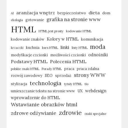
aranżacja wnętrz
dieta
bezpieczeństwo
dom
AI
grafika na stronie www
gotowanie
ekologia
HTML
HTML jest prosty
kodowanie HTML
Kolory w HTML
kodowanie znaków
komunikacja
moda
linki
kuchnia
krzaczki
kurs HTML
listy HTML
odnośniki
modyfikacje czcionki
możliwości czcionki
Podstawy HTML
Polecenia HTML
praca
praca zdalna
polskie znaki HTML
Porady HTML
strony WWW
rozwój zawodowy
SEO
sprzedaż
technologia
stylizacja
tytuły HTML
tło
webdesign
umieszczanie tekstu na stronie www
UX
wprowadzenie do HTML
Wstawianie obrazków html
zdrowie
zdrowe odżywianie
znaki specjalne